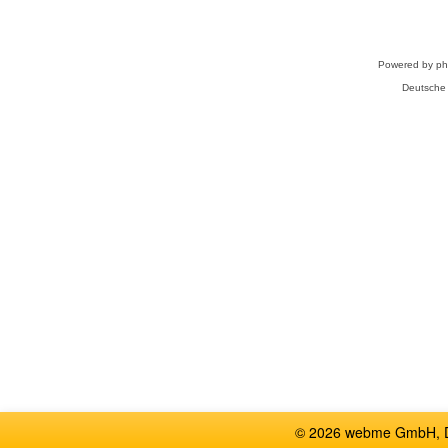
Powered by
p
Deutsche
© 2026 webme GmbH, De