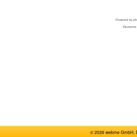
Powered by
p
Deutsche
© 2026 webme GmbH, De