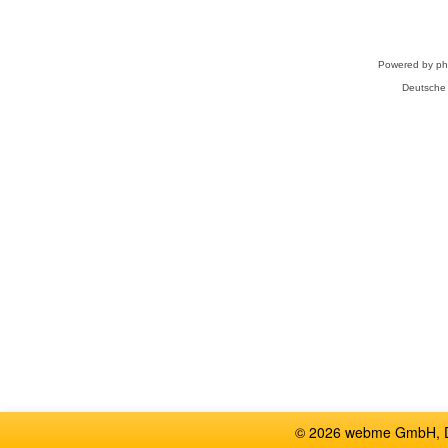
Powered by
p
Deutsche
© 2026 webme GmbH, De