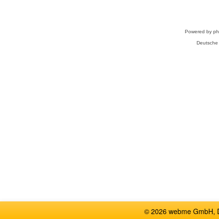
Powered by
p
Deutsche
© 2026 webme GmbH, De