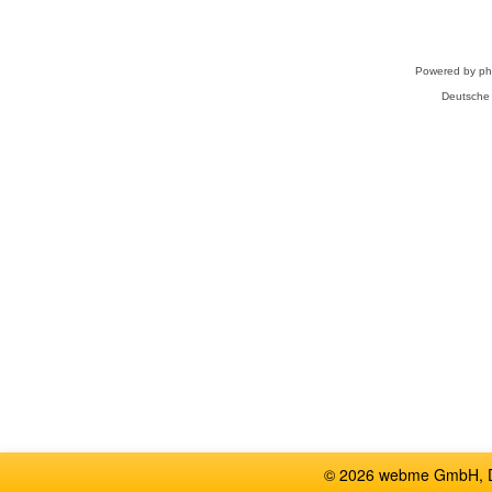
Powered by
p
Deutsche
© 2026 webme GmbH, De