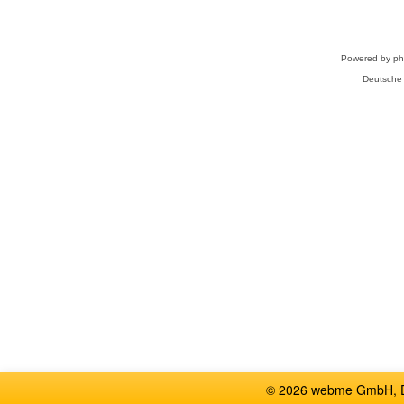
Powered by
p
Deutsche
© 2026 webme GmbH, De