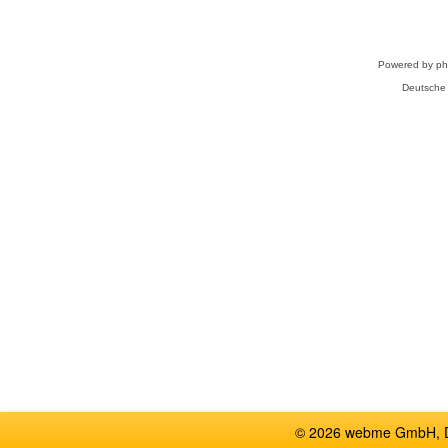
Powered by
p
Deutsche
© 2026 webme GmbH, De