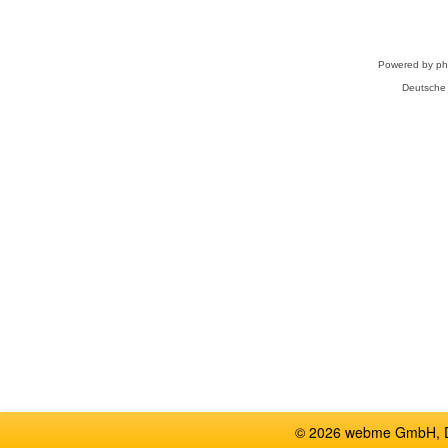
Powered by
p
Deutsche
© 2026 webme GmbH, De