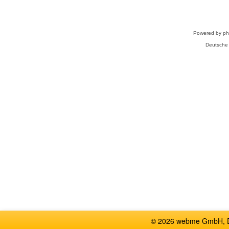
Powered by
p
Deutsche
© 2026 webme GmbH, De