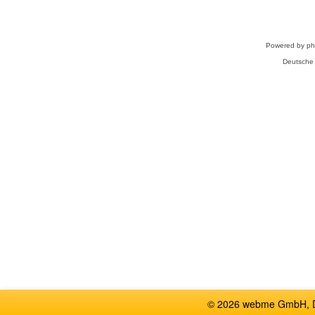
Powered by
p
Deutsche
© 2026 webme GmbH, De