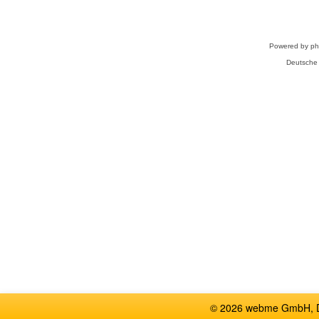
Powered by
p
Deutsche
© 2026 webme GmbH, De