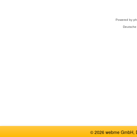
Powered by
p
Deutsche
© 2026 webme GmbH, De