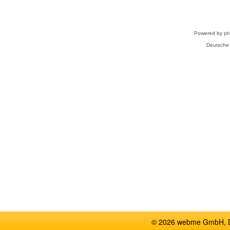
Powered by
p
Deutsche
© 2026 webme GmbH, De