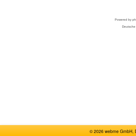
Powered by
p
Deutsche
© 2026 webme GmbH, De