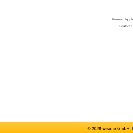
Powered by
p
Deutsche
© 2026 webme GmbH, De