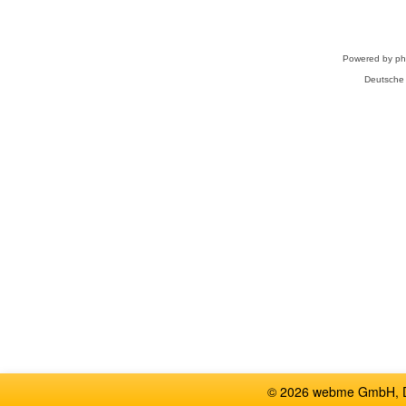
Powered by
p
Deutsche
© 2026 webme GmbH, De