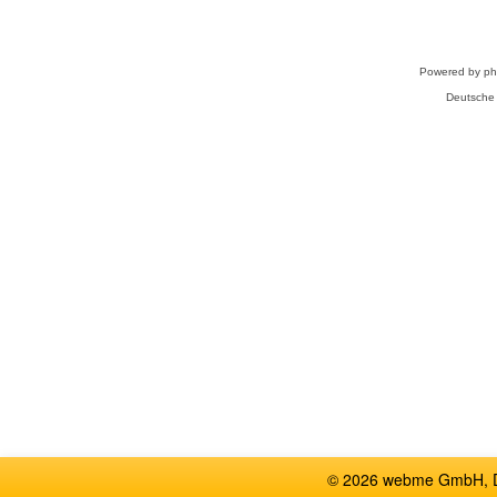
Powered by
p
Deutsche
© 2026 webme GmbH, De