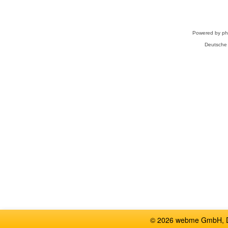
Powered by
p
Deutsche
© 2026 webme GmbH, De