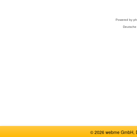
Powered by
p
Deutsche
© 2026 webme GmbH, De