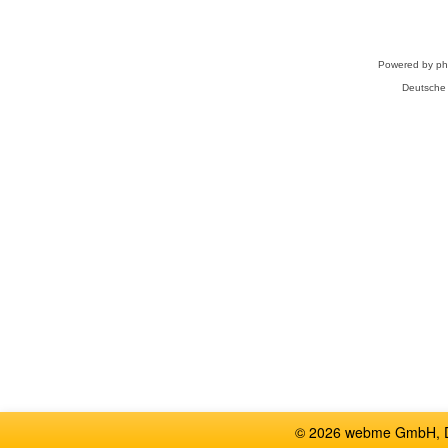
Powered by
p
Deutsche
© 2026 webme GmbH, De