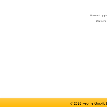
Powered by
p
Deutsche
© 2026 webme GmbH, De