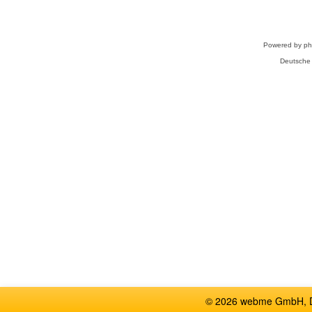
Powered by
p
Deutsche
© 2026 webme GmbH, De