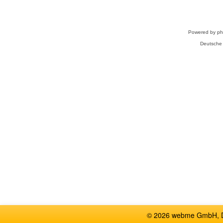
Powered by
p
Deutsche
© 2026 webme GmbH, De