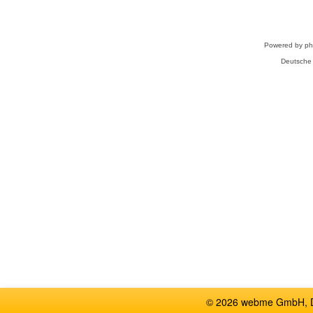
Powered by
p
Deutsche
© 2026 webme GmbH, De