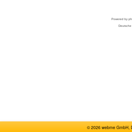
Powered by
p
Deutsche
© 2026 webme GmbH, De