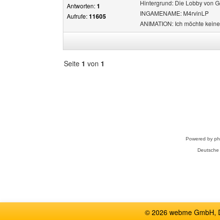
Hintergrund: Die Lobby von
Antworten:
1
INGAMENAME: M4rvinLP
Aufrufe:
11605
ANIMATION: Ich möchte keine
Seite
1
von
1
Forum
auswählen
Powered by
p
Deutsche
© 2026 webme GmbH, De