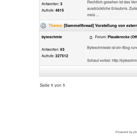
Rechtlich gesehen ist das Ver
Antworten:
3
ausdrückliche Erlaubnis. Zud
Aufrufe:
4815
meis ...
Thema:
[Sammelthread] Vorstellung von exter
byteschmie
Forum:
Plauderecke (Off
Byteschmiede ist ein Blog ru
Antworten:
63
Aufrufe:
227512
Schaut vorbei: http://byteschm
Seite
1
von
1
Forum
auswählen
Powered by
p