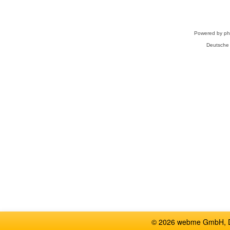
Powered by
p
Deutsche
© 2026 webme GmbH, De