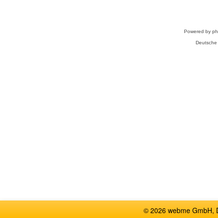
Powered by
p
Deutsche
© 2026 webme GmbH, De