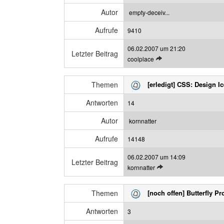
z
n
e
Autor
empty-deceiv...
B
i
Aufrufe
e
9410
g
i
e
06.02.2007 um 21:20
t
n
Letzter Beitrag
L
coolplace
r
e
a
t
g
Themen
[erledigt] CSS: Design I
z
a
t
n
Antworten
14
e
z
n
e
Autor
kornnatter
B
i
Aufrufe
e
14148
g
i
e
06.02.2007 um 14:09
t
n
Letzter Beitrag
L
kornnatter
r
e
a
t
g
Themen
[noch offen] Butterfly P
z
a
t
n
Antworten
3
e
z