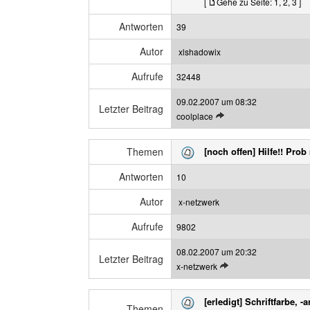
[
Gehe zu Seite:
1
,
2
,
3
]
t
z
e
e
Antworten
39
n
i
B
g
Autor
xlshadowix
e
e
Aufrufe
i
32448
n
t
09.02.2007 um 08:32
r
Letzter Beitrag
L
coolplace
a
e
g
t
a
Themen
[noch offen] Hilfe!! Pro
z
n
t
z
Antworten
10
e
e
n
i
Autor
x-netzwerk
B
g
Aufrufe
e
9802
e
i
n
08.02.2007 um 20:32
t
Letzter Beitrag
L
x-netzwerk
r
e
a
t
g
[erledigt] Schriftfarbe, -
z
Themen
a