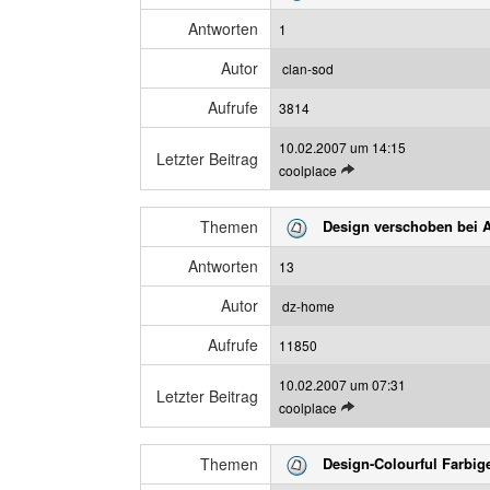
Antworten
1
Autor
clan-sod
Aufrufe
3814
10.02.2007 um 14:15
Letzter Beitrag
L
coolplace
e
t
Themen
Design verschoben bei A
z
t
Antworten
13
e
n
Autor
dz-home
B
Aufrufe
e
11850
i
10.02.2007 um 07:31
t
Letzter Beitrag
L
coolplace
r
e
a
t
g
Themen
Design-Colourful Farbig
z
a