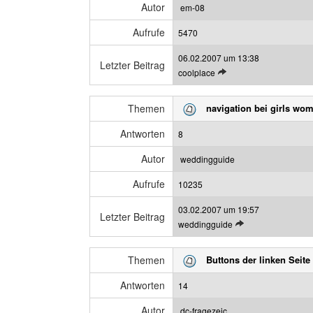
n
e
Autor
em-08
B
i
Aufrufe
e
5470
g
i
e
06.02.2007 um 13:38
t
n
Letzter Beitrag
L
coolplace
r
e
a
t
g
Themen
navigation bei girls wo
z
a
t
n
Antworten
8
e
z
n
e
Autor
weddingguide
B
i
Aufrufe
e
10235
g
i
e
03.02.2007 um 19:57
t
n
Letzter Beitrag
L
weddingguide
r
e
a
t
g
Themen
Buttons der linken Seit
z
a
t
n
Antworten
14
e
z
n
e
Autor
dc-fragezeic...