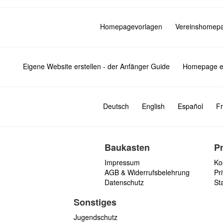
g
e
Homepagevorlagen
Vereinshomep
n
Eigene Website erstellen - der Anfänger Guide
Homepage er
Deutsch
English
Español
Fr
Baukasten
P
Impressum
Ko
AGB & Widerrufsbelehrung
Pri
Datenschutz
St
Sonstiges
Jugendschutz