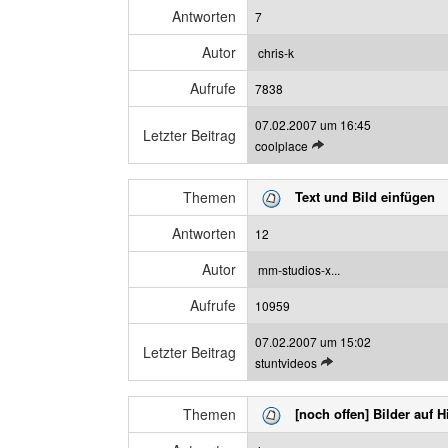
t
n
Antworten
7
e
z
n
e
Autor
chris-k
B
i
Aufrufe
e
7838
g
i
e
07.02.2007 um 16:45
t
n
Letzter Beitrag
L
coolplace
r
e
a
t
g
Themen
Text und Bild einfügen
z
a
t
n
Antworten
12
e
z
n
e
Autor
mm-studios-x...
B
i
Aufrufe
e
10959
g
i
e
07.02.2007 um 15:02
t
n
Letzter Beitrag
L
stuntvideos
r
e
a
t
g
Themen
[noch offen] Bilder auf 
z
a
t
n