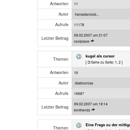
t
n
Antworten
11
e
z
n
e
Autor
hansafanclub...
B
i
Aufrufe
e
11178
g
i
e
09.02.2007 um 21:07
t
n
Letzter Beitrag
L
coolplace
r
e
a
t
g
kugel als cursor
z
Themen
a
[
Gehe zu Seite:
1
,
2
]
t
n
e
z
Antworten
16
n
e
B
i
Autor
diablocross
e
g
Aufrufe
i
16687
e
t
n
09.02.2007 um 19:14
r
Letzter Beitrag
L
kimfriendz
a
e
g
t
a
Eine Frage zu der mittig
z
Themen
n