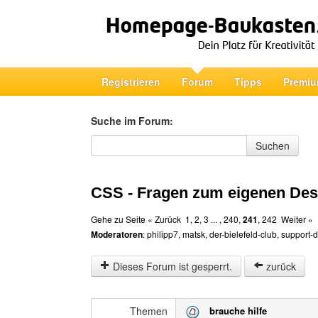
Registrieren
Forum
Tipps
Premiu
Suche im Forum:
Suche im Forum
Suchen
CSS - Fragen zum eigenen Des
Gehe zu Seite
« Zurück
1
,
2
,
3
... ,
240
,
241
,
242
Weiter »
Moderatoren
:
philipp7
,
matsk
,
der-bielefeld-club
,
support-
Dieses Forum ist gesperrt.
zurück
Themen
brauche hilfe