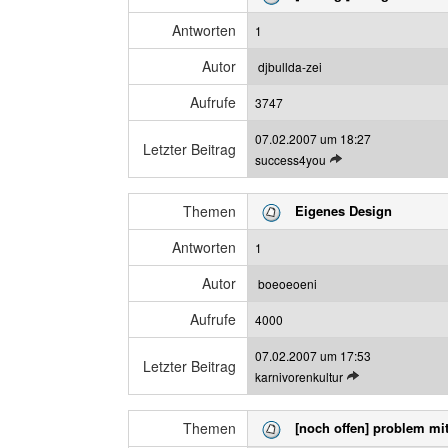
z
a
t
n
Antworten
1
e
z
n
e
Autor
djbullda-zei
B
i
Aufrufe
e
3747
g
i
e
07.02.2007 um 18:27
t
n
Letzter Beitrag
L
success4you
r
e
a
t
g
Themen
Eigenes Design
z
a
t
n
Antworten
1
e
z
n
e
Autor
boeoeoeni
B
i
Aufrufe
e
4000
g
i
e
07.02.2007 um 17:53
t
n
Letzter Beitrag
L
karnivorenkultur
r
e
a
t
g
Themen
[noch offen] problem mit
z
a