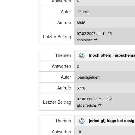
Antworten
4
e
z
n
e
Autor
flaumis
B
i
Aufrufe
e
6948
g
i
e
07.02.2007 um 14:25
t
n
Letzter Beitrag
L
coolplace
r
e
a
t
g
Themen
[noch offen] Farbschem
z
a
t
n
Antworten
3
e
z
n
e
Autor
bauchgefuehl
B
i
Aufrufe
e
5778
g
i
e
07.02.2007 um 08:32
t
n
Letzter Beitrag
L
alicefrerichs
r
e
a
t
g
Themen
[erledigt] frage bei des
z
a
t
n
Antworten
10
e