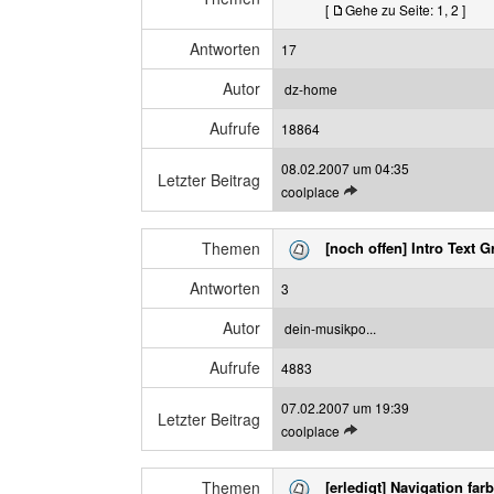
[
Gehe zu Seite:
1
,
2
]
t
n
e
z
Antworten
17
n
e
B
i
Autor
dz-home
e
g
Aufrufe
i
18864
e
t
n
08.02.2007 um 04:35
r
Letzter Beitrag
L
coolplace
a
e
g
t
a
Themen
[noch offen] Intro Text 
z
n
t
z
Antworten
3
e
e
n
i
Autor
dein-musikpo...
B
g
Aufrufe
e
4883
e
i
n
07.02.2007 um 19:39
t
Letzter Beitrag
L
coolplace
r
e
a
t
g
Themen
[erledigt] Navigation far