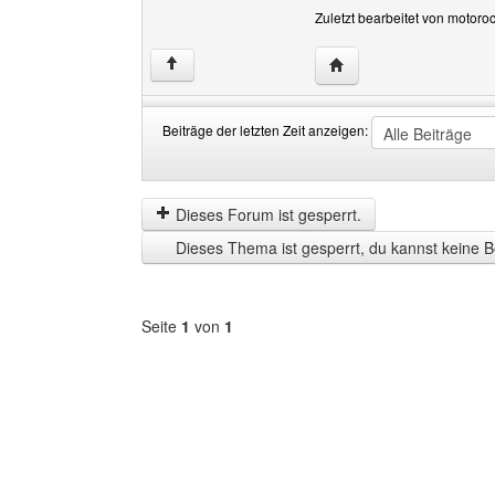
Zuletzt bearbeitet von motor
Website dieses Benutz
↑
Beiträge der letzten Zeit anzeigen:
Beiträge
Order
der
by
letzten
Dieses Forum ist gesperrt.
Zeit
Dieses Thema ist gesperrt, du kannst keine B
anzeigen
Seite
1
von
1
Forum
auswählen