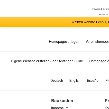
Powered by
p
Deutsche
© 2026 webme GmbH, De
Homepagevorlagen
Vereinshomep
Eigene Website erstellen - der Anfänger Guide
Homepage er
Deutsch
English
Español
Fr
Baukasten
P
Impressum
Ko