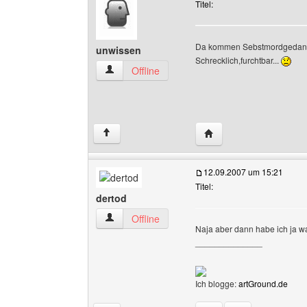
Titel:
Da kommen Sebstmordgedank
unwissen
Schrecklich,furchtbar...
unwissen Benutzer-Profile anzeigen
Offline
Website dieses Benutz
↑
12.09.2007 um 15:21
Titel:
dertod
dertod Benutzer-Profile anzeigen
Offline
Naja aber dann habe ich ja wa
______________
Ich blogge:
artGround.de