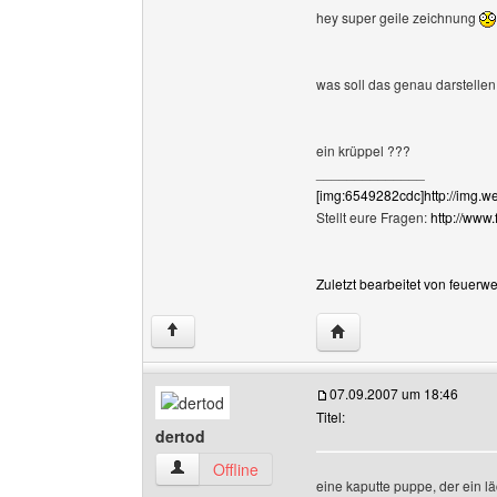
hey super geile zeichnung
was soll das genau darstellen
ein krüppel ???
______________
[img:6549282cdc]http://img.w
Stellt eure Fragen:
http://www
Zuletzt bearbeitet von feuerw
Website dieses Benutze
↑
07.09.2007 um 18:46
Titel:
dertod
dertod Benutzer-Profile anzeigen
Offline
eine kaputte puppe, der ein lä