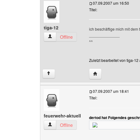
07.09.2007 um 16:50
Titel:
tiga-12
ich beschäftige mich mit dem 
______________
tiga-12 Benutzer-Profile anzeigen
Offline
^^
Zuletzt bearbeitet von tiga-1
Website dieses Benutze
↑
07.09.2007 um 18:41
Titel:
feuerwehr-aktuell
dertod hat Folgendes geschr
feuerwehr-aktuell Benutzer-Profile anzeigen
Offline