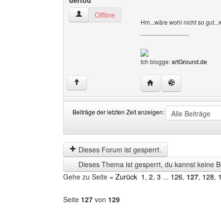
dertod
dertod Benutzer-Profile anzeigen
Offline
Hm...wäre wohl nicht so gut..
______________
Ich blogge:
artGround.de
Website dieses Benutze
↑
Beiträge der letzten Zeit anzeigen:
Beiträge
Order
der
by
letzten
Dieses Forum ist gesperrt.
Zeit
Dieses Thema ist gesperrt, du kannst keine B
anzeigen
Gehe zu Seite
« Zurück
1
,
2
,
3
...
126
,
127
,
128
,
Seite
127
von
129