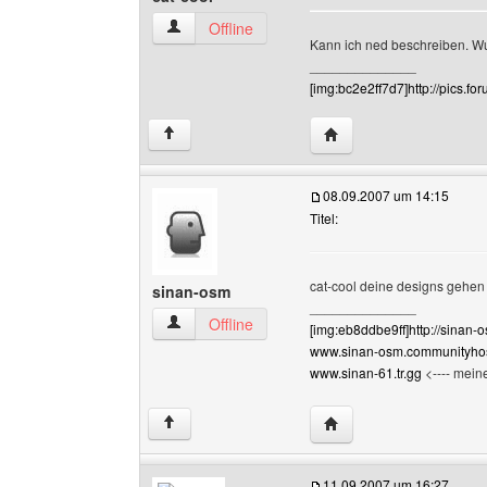
cat-cool Benutzer-Profile anzeigen
Offline
Kann ich ned beschreiben. Wu
______________
[img:bc2e2ff7d7]http://pics.f
Website dieses Benutze
↑
08.09.2007 um 14:15
Titel:
cat-cool deine designs gehen
sinan-osm
______________
sinan-osm Benutzer-Profile anzeigen
Offline
[img:eb8ddbe9ff]http://sinan-o
www.sinan-osm.communityhos
www.sinan-61.tr.gg
<---- meine
Website dieses Benutz
↑
11.09.2007 um 16:27