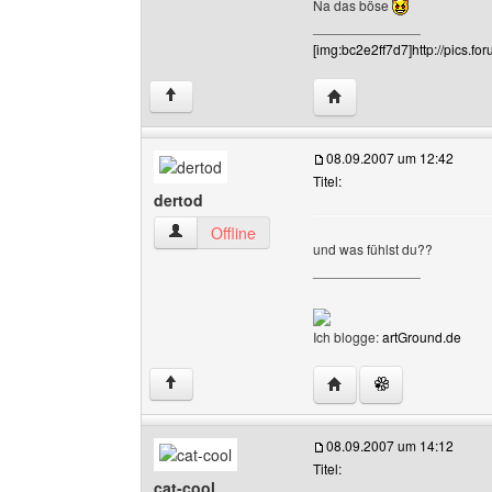
Na das böse
______________
[img:bc2e2ff7d7]http://pics.f
Website dieses Benutze
↑
08.09.2007 um 12:42
Titel:
dertod
dertod Benutzer-Profile anzeigen
Offline
und was fühlst du??
______________
Ich blogge:
artGround.de
Website dieses Benutze
↑
08.09.2007 um 14:12
Titel:
cat-cool