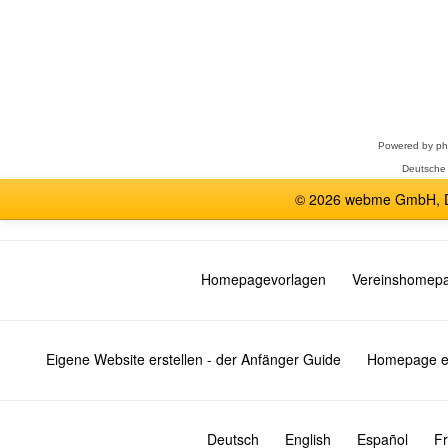
Forum
auswählen
Powered by
p
Deutsche
© 2026 webme GmbH, De
Homepagevorlagen
Vereinshomep
Eigene Website erstellen - der Anfänger Guide
Homepage er
Deutsch
English
Español
Fr