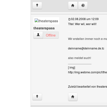
Website dieses Benutz
↑
02.08.2008 um 12:09
Titel: Wer wil, wer will!
theaterspass
theaterspass Benutzer-Profile anzeigen
Offline
Wir erstellen immer noch e-m
deinname@deinname.de.tc
also meldet euch!
______________
[ img]
http://img.webme.com/pic/t/the
Zuletzt bearbeitet von theate
Website dieses Benutze
↑