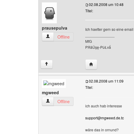
02.08.2008 um 10:48
Titel:
prausepulva
Ich haetter gern so eine email
______________
prausepulva Benutzer-Profile anzeigen
Offline
MfG
ΡЯāǓşę-ΡǔŁvǻ
Website dieses Benutz
↑
02.08.2008 um 11:09
Titel:
mgweed
mgweed Benutzer-Profile anzeigen
Offline
ich auch hab interesse
support@mgweed.de.tc
wäre das in ornund?