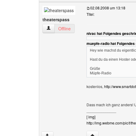
02.08.2008 um 13:18
Titel:
theaterspass
theaterspass Benutzer-Profile anzeigen
Offline
nivac hat Folgendes geschri
muepfe-radio hat Folgendes
Hey wie machst du eigentlic
Hast du da einen Hoster od
Grüße
Müpfe-Radio
kostenlos,
http://www.smartdo
Dass mach ich ganz anders! U
______________
[ img]
http://img.webme.com/pic/t/the
Website dieses Benutze
↑