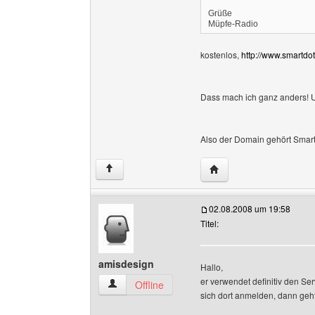
Grüße
Müpfe-Radio
kostenlos,
http://www.smartdo
Dass mach ich ganz anders! U
Also der Domain gehört Smartd
Website dieses Benutz
↑
02.08.2008 um 19:58
Titel:
amisdesign
Hallo,
er verwendet definitiv den Ser
amisdesign Benutzer-Profile anzeigen
Offline
sich dort anmelden, dann geh