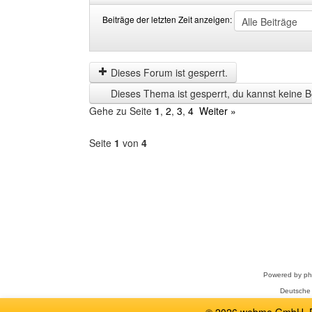
Beiträge der letzten Zeit anzeigen:
Beiträge
Order
der
by
letzten
Dieses Forum ist gesperrt.
Zeit
Dieses Thema ist gesperrt, du kannst keine B
anzeigen
Gehe zu Seite
1
,
2
,
3
,
4
Weiter »
Seite
1
von
4
Forum
auswählen
Powered by
p
Deutsche