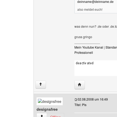
deinname@deinname.de
also meldet euch!
was denn nun? .de oder .de.tc
gruss gringo
______________
Mein Youtube Kanal
|
Standar
Professionell
Website dieses Benutze
↑
02.08.2008 um 16:49
Titel: Pls
designsfree
designsfree Benutzer-Profile anzeigen