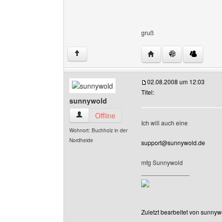
gruß
Website dieses Benutz
↑
02.08.2008 um 12:03
Titel:
sunnywold
sunnywold Benutzer-Profile anzeigen
Offline
Ich will auch eine
Wohnort: Buchholz in der
Nordheide
support@sunnywold.de
mfg Sunnywold
______________
Zuletzt bearbeitet von sunny