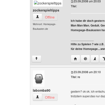
23.09.2008 um 20:03
Titel:
zockerspieltipps
zockerspieltipps Benutzer-Profile anzeigen
Offline
Ich habe dir doch gestern
Wohnort: Homepage-
Man Man Man. Gedult. Ged
Baukasten.de
Homepage-Baukasten hat
______________
Hilfe zu Spielen ? wie z.B
für deine Homepage....www.
Website dieses Benut
↑
23.09.2008 um 20:10
Titel: re
labomba90
gestern? ok ok. ich entsc
trotzdem super.das nur daz
labomba90 Benutzer-Profile anzeigen
Offline