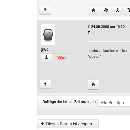
Website dieses Benut
↑
24.09.2008 um 16:30
Titel:
gwc
solche zickereien will ich
*closed*
gwc Benutzer-Profile anzeigen
Offline
Website dieses Benu
↑
Beiträge der letzten Zeit anzeigen:
Beiträge
Order
der
by
letzten
Dieses Forum ist gesperrt.
Zeit