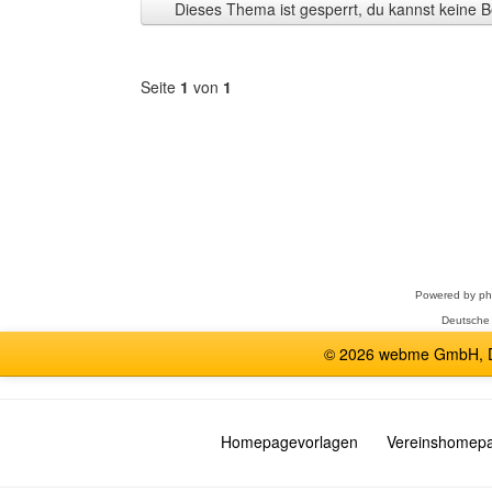
Dieses Thema ist gesperrt, du kannst keine B
anzeigen
Seite
1
von
1
Forum
auswählen
Powered by
p
Deutsche
© 2026 webme GmbH, De
Homepagevorlagen
Vereinshomep