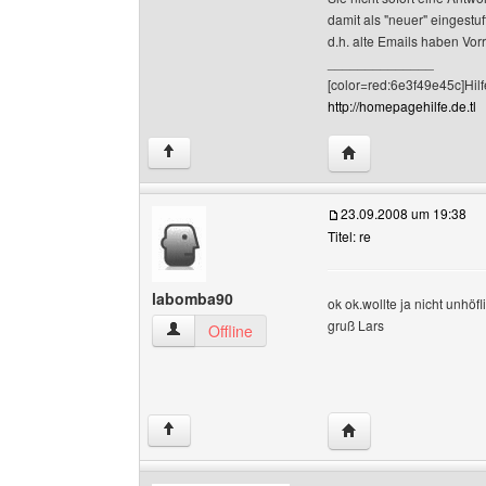
damit als "neuer" eingestuf
d.h. alte Emails haben Vor
______________
[color=red:6e3f49e45c]Hilf
http://homepagehilfe.de.tl
Website dieses Benut
↑
23.09.2008 um 19:38
Titel: re
labomba90
ok ok.wollte ja nicht unhöf
gruß Lars
labomba90 Benutzer-Profile anzeigen
Offline
Website dieses Benu
↑