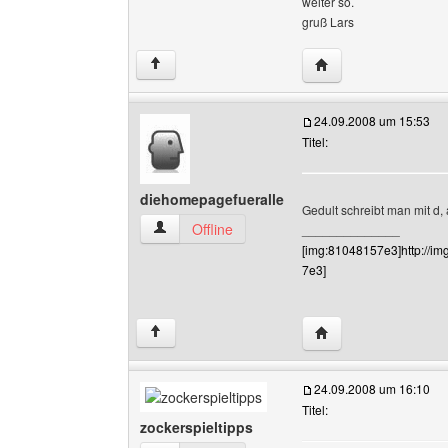
weiter so.
gruß Lars
Website dieses Benu
↑
24.09.2008 um 15:53
Titel:
diehomepagefueralle
Gedult schreibt man mit d,
diehomepagefueralle Benutzer-Profile anzeige
Offline
______________
[img:81048157e3]http://i
7e3]
Website dieses Benu
↑
24.09.2008 um 16:10
Titel:
zockerspieltipps