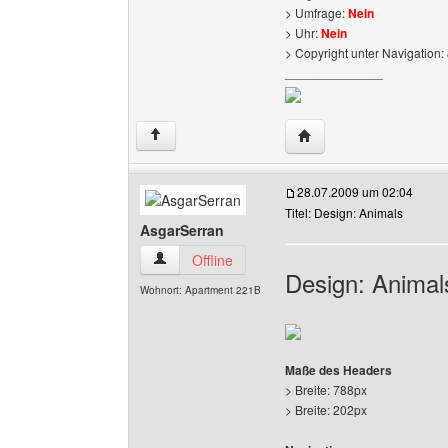
> Umfrage:
Nein
> Uhr:
Nein
> Copyright unter Navigation:
______________
Website dieses Benutz
↑
28.07.2009 um 02:04
Titel: Design: Animals
AsgarSerran
AsgarSerran Benutzer-Profile anzeigen
Offline
Design: Animal
Wohnort: Apartment 221B
Maße des Headers
> Breite: 788px
> Breite: 202px