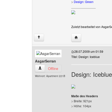
>
Design: Green
______________
Zuletzt bearbeitet von AsgarS
Website dieses Benutz
↑
28.07.2009 um 01:59
Titel: Design: Iceblue
AsgarSerran
AsgarSerran Benutzer-Profile anzeigen
Offline
Design: Iceblue
Wohnort: Apartment 221B
Maße des Headers
> Breite: 921px
> Höhe: 104px