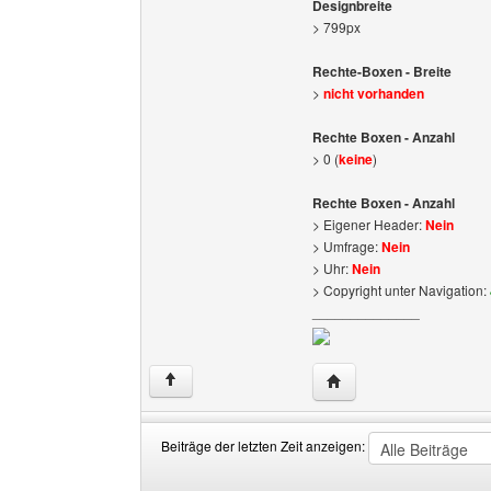
Designbreite
> 799px
Rechte-Boxen - Breite
>
nicht vorhanden
Rechte Boxen - Anzahl
> 0 (
keine
)
Rechte Boxen - Anzahl
> Eigener Header:
Nein
> Umfrage:
Nein
> Uhr:
Nein
> Copyright unter Navigation:
______________
Website dieses Benutz
↑
Beiträge der letzten Zeit anzeigen:
Beiträge
Order