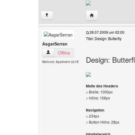
Website dieses Benutz
↑
28.07.2009 um 02:00
Titel: Design: Butterfly
AsgarSerran
AsgarSerran Benutzer-Profile anzeigen
Offline
Design: Butterf
Wohnort: Apartment 221B
Maße des Headers
> Breite: 1000px
> Höhe: 158px
Navigation
> 234px
> Button Höhe: 28px
Inhaltsbereich