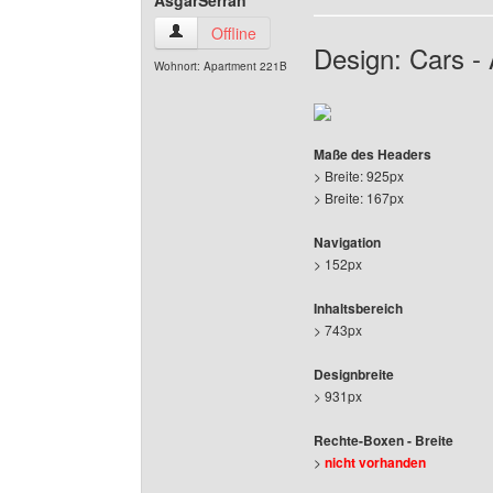
AsgarSerran
AsgarSerran Benutzer-Profile anzeigen
Offline
Design: Cars -
Wohnort: Apartment 221B
Maße des Headers
> Breite: 925px
> Breite: 167px
Navigation
> 152px
Inhaltsbereich
> 743px
Designbreite
> 931px
Rechte-Boxen - Breite
>
nicht vorhanden