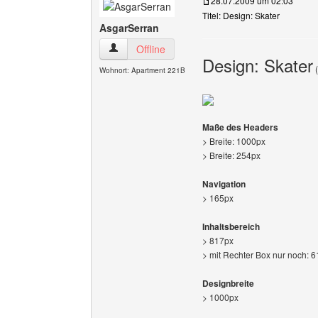
28.07.2009 um 02:03
Titel: Design: Skater
AsgarSerran
AsgarSerran Benutzer-Profile anzeigen
Offline
Design: Skater
(
Wohnort: Apartment 221B
Maße des Headers
> Breite: 1000px
> Breite: 254px
Navigation
> 165px
Inhaltsbereich
> 817px
> mit Rechter Box nur noch: 
Designbreite
> 1000px