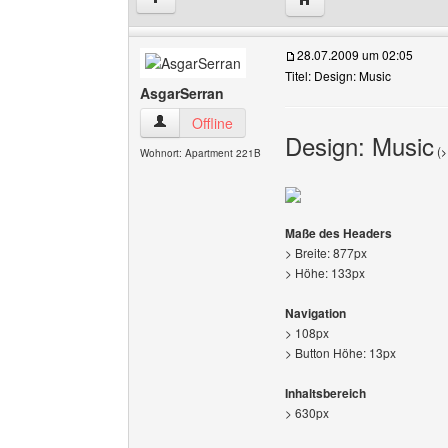
28.07.2009 um 02:05
Titel: Design: Music
AsgarSerran
AsgarSerran Benutzer-Profile anzeigen
Offline
Design: Music
(
>
Wohnort: Apartment 221B
Maße des Headers
> Breite: 877px
> Höhe: 133px
Navigation
> 108px
> Button Höhe: 13px
Inhaltsbereich
> 630px