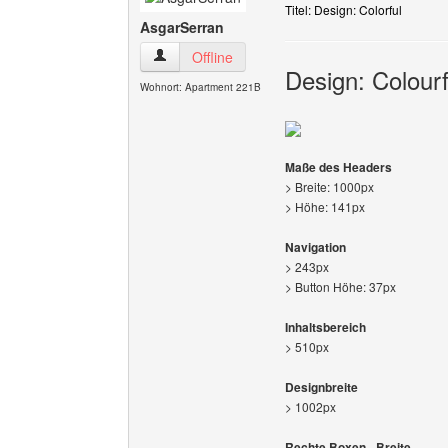
Titel: Design: Colorful
AsgarSerran
AsgarSerran Benutzer-Profile anzeigen
Offline
Design: Colourf
Wohnort: Apartment 221B
Maße des Headers
> Breite: 1000px
> Höhe: 141px
Navigation
> 243px
> Button Höhe: 37px
Inhaltsbereich
> 510px
Designbreite
> 1002px
Rechte Boxen - Breite