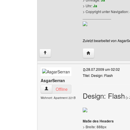
Ja
> Uhr:
Ja
> Copyright unter Navigation:
______________
Zuletzt bearbeitet von AsgarS
Website dieses Benutz
↑
28.07.2009 um 02:02
Titel: Design: Flash
AsgarSerran
AsgarSerran Benutzer-Profile anzeigen
Offline
Design: Flash
(
> 
Wohnort: Apartment 221B
Maße des Headers
> Breite: 888px