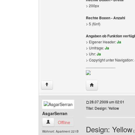
> 200px
Rechte Boxen - Anzahl
> 5 (fünf)
Angaben ob Funktion verfügb
> Eigener Header:
Ja
> Umfrage:
Ja
> Uhr:
Ja
> Copyright unter Navigation:
______________
Website dieses Benutz
↑
28.07.2009 um 02:01
Titel: Design: Yellow
AsgarSerran
AsgarSerran Benutzer-Profile anzeigen
Offline
Design: Yellow
(
Wohnort: Apartment 221B