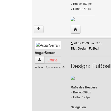
> Breite: 157 px
> Höhe: 162 px
______________
Website dieses Benutz
↑
28.07.2009 um 02:05
Titel: Design: Fußball
AsgarSerran
AsgarSerran Benutzer-Profile anzeigen
Offline
Design: Fußbal
Wohnort: Apartment 221B
Maße des Headers
> Breite: 699px
> Höhe: 171px
Navigation