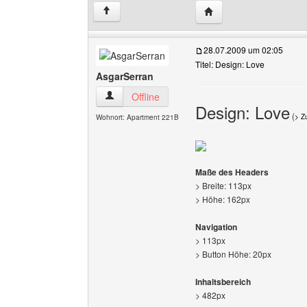
Website dieses Benutz
↑
28.07.2009 um 02:05
Titel: Design: Love
AsgarSerran
AsgarSerran Benutzer-Profile anzeigen
Offline
Design: Love
(
> Z
Wohnort: Apartment 221B
Maße des Headers
> Breite: 113px
> Höhe: 162px
Navigation
> 113px
> Button Höhe: 20px
Inhaltsbereich
> 482px