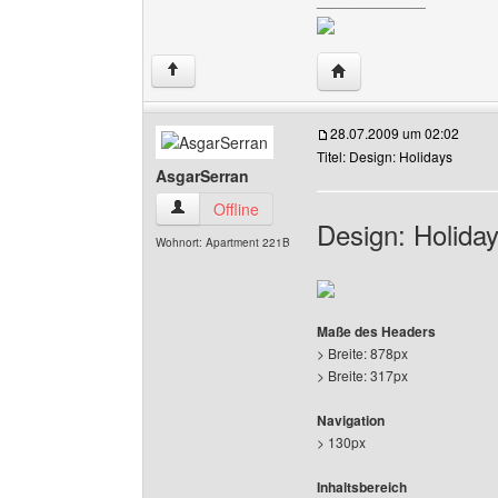
______________
Website dieses Benutz
↑
28.07.2009 um 02:02
Titel: Design: Holidays
AsgarSerran
AsgarSerran Benutzer-Profile anzeigen
Offline
Design: Holida
Wohnort: Apartment 221B
Maße des Headers
> Breite: 878px
> Breite: 317px
Navigation
> 130px
Inhaltsbereich