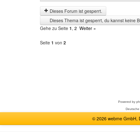
der
by
letzten
Dieses Forum ist gesperrt.
Zeit
Dieses Thema ist gesperrt, du kannst keine B
anzeigen
Gehe zu Seite
1
,
2
Weiter »
Seite
1
von
2
Forum
auswählen
Powered by
p
Deutsche
© 2026 webme GmbH, De