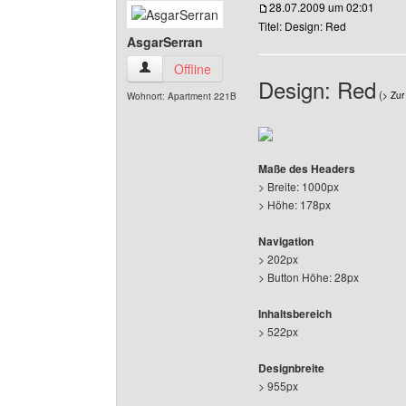
28.07.2009 um 02:01
Titel: Design: Red
AsgarSerran
AsgarSerran Benutzer-Profile anzeigen
Offline
Design: Red
(
> Zur
Wohnort: Apartment 221B
Maße des Headers
> Breite: 1000px
> Höhe: 178px
Navigation
> 202px
> Button Höhe: 28px
Inhaltsbereich
> 522px
Designbreite
> 955px