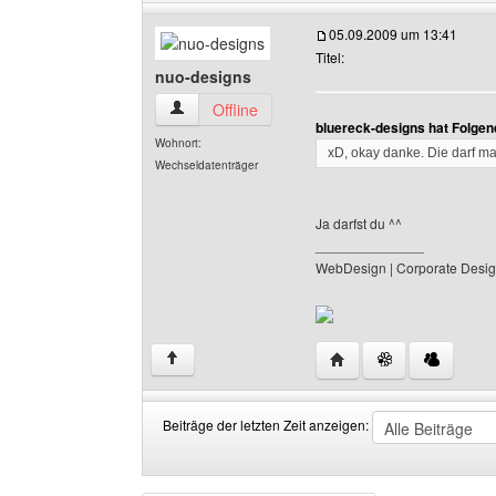
05.09.2009 um 13:41
Titel:
nuo-designs
nuo-designs Benutzer-Profile anzeigen
Offline
bluereck-designs hat Folge
Wohnort:
xD, okay danke. Die darf ma
Wechseldatenträger
Ja darfst du ^^
______________
WebDesign | Corporate Desig
Website dieses Benutz
↑
Beiträge der letzten Zeit anzeigen:
Beiträge
Order
der
by