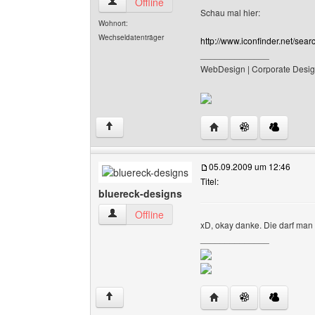
nuo-designs Benutzer-Profile anzeigen
Offline
Schau mal hier:
Wohnort:
Wechseldatenträger
http://www.iconfinder.net/sear
______________
WebDesign | Corporate Desig
Website dieses Benutz
↑
05.09.2009 um 12:46
Titel:
bluereck-designs
bluereck-designs Benutzer-Profile anzeigen
Offline
xD, okay danke. Die darf man 
______________
Website dieses Benutze
↑