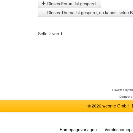
letzten
Dieses Forum ist gesperrt.
Zeit
Dieses Thema ist gesperrt, du kannst keine B
anzeigen
Seite
1
von
1
Forum
auswählen
Powered by
p
Deutsche
© 2026 webme GmbH, De
Homepagevorlagen
Vereinshomep