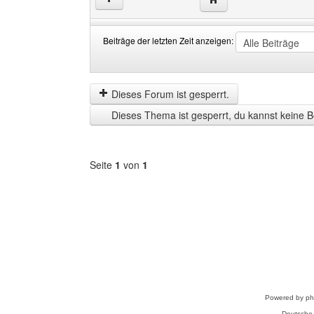
Beiträge der letzten Zeit anzeigen:
Beiträge
Order
der
by
letzten
Dieses Forum ist gesperrt.
Zeit
Dieses Thema ist gesperrt, du kannst keine B
anzeigen
Seite
1
von
1
Forum
auswählen
Powered by
p
Deutsche