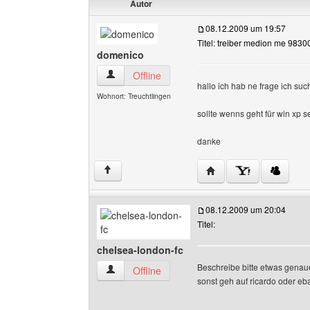
Autor
08.12.2009 um 19:57
Titel: treiber medion me 9830
domenico
domenico Benutzer-Profile anzeigen
Offline
hallo ich hab ne frage ich su
Wohnort: Treuchtlingen
sollte wenns geht für win xp s
danke
Website dieses Benutz
↑
08.12.2009 um 20:04
Titel:
chelsea-london-fc
Beschreibe bitte etwas genau
chelsea-london-fc Benutzer-Profile anzeigen
Offline
sonst geh auf ricardo oder