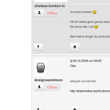
chelsea-london-fc
Ja schon besser
chelsea-london-fc Benutzer-Profile anzeigen
Offline
Ok ich weiss ganz genau was 
Ne sorry hab i net
Aber keine Angst, du wirst sc
Website dieses Benutze
↑
09.12.2009 um 09:26
Titel:
designsandmore
versuch es mal hier
designsandmore Benutzer-Profile anzeigen
Offline
http://www.treiber-world.de/h
Website dieses Benutz
↑