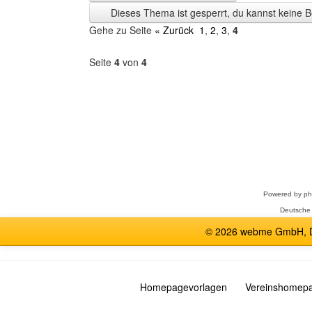
Zeit
Dieses Thema ist gesperrt, du kannst keine B
anzeigen
Gehe zu Seite
« Zurück
1
,
2
,
3
,
4
Seite
4
von
4
Forum
auswählen
Powered by
p
Deutsche
© 2026 webme GmbH, De
Homepagevorlagen
Vereinshomep