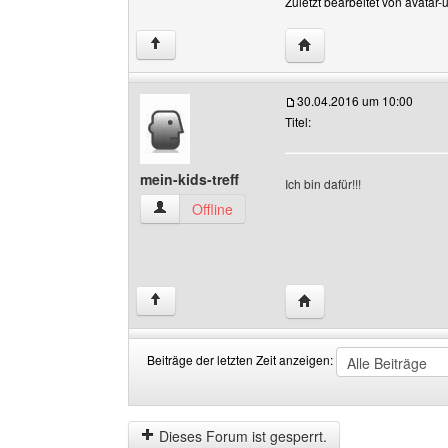
Zuletzt bearbeitet von avatar
Website dieses Benutze
↑
30.04.2016 um 10:00
Titel:
mein-kids-treff
Ich bin dafür!!!
mein-kids-treff Benutzer-Profile anzeigen
Offline
Website dieses Benutzer
↑
Beiträge der letzten Zeit anzeigen:
Beiträge
Order
der
by
letzten
Dieses Forum ist gesperrt.