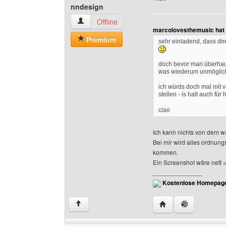
nndesign
nndesign Benutzer-Profile anzeigen
Offline
marcolovesthemusic hat 
Premium
sehr einladend, dass dir
doch bevor man überhaup
was wiederum unmöglich 
ich würds doch mal mit 
stellen - is halt auch für
ciao
Ich kann nichts von dem w
Bei mir wird alles ordnun
kommen.
Ein Screenshot wäre nett =
______________
Kostenlose Homepage
Website dieses Benu
↑