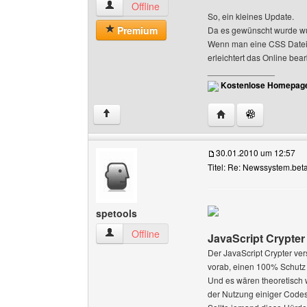
nndesign Benutzer-Profile anzeigen
Offline
So, ein kleines Update.
Premium
Da es gewünscht wurde wur
Wenn man eine CSS Datei e
erleichtert das Online be
______________
Kostenlose Homepage
Website dieses Benu
↑
30.01.2010 um 12:57
Titel: Re: Newssystem.beta
spetools
spetools Benutzer-Profile anzeigen
Offline
JavaScript Crypter
Der JavaScript Crypter ve
vorab, einen 100% Schutz 
Und es wären theoretisch 
der Nutzung einiger Codes