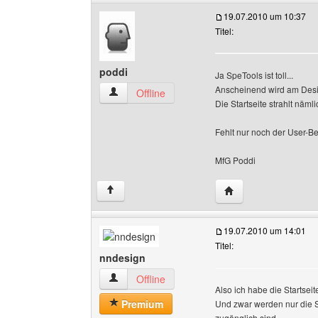
19.07.2010 um 10:37
Titel:
poddi
Ja SpeTools ist toll...
Anscheinend wird am Desi
poddi Benutzer-Profile anzeigen
Offline
Die Startseite strahlt näml
Fehlt nur noch der User-Be
MfG Poddi
Website dieses Benu
↑
19.07.2010 um 14:01
Titel:
nndesign
nndesign Benutzer-Profile anzeigen
Offline
Also ich habe die Startsei
Premium
Und zwar werden nur die 
zugänglich sind.