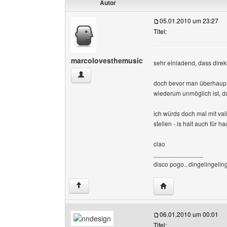
Autor
05.01.2010 um 23:27
Titel:
marcolovesthemusic
sehr einladend, dass direk
marcolovesthemusic Benutzer-Profile anzeige
doch bevor man überhaupt
wiederum unmöglich ist, d
ich würds doch mal mit va
stellen - is halt auch für h
ciao
______________
disco pogo...dingelingeling
Website dieses Benu
↑
06.01.2010 um 00:01
Titel: