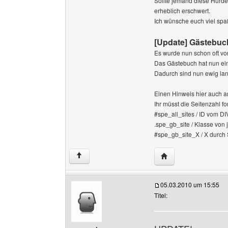
Sollte jemand diese Hürde
erheblich erschwert.
Ich wünsche euch viel spa
[Update] Gästebuch
Es wurde nun schon oft von
Das Gästebuch hat nun eine
Dadurch sind nun ewig lan
Einen Hinweis hier auch an 
Ihr müsst die Seitenzahl fo
#spe_all_sites / ID vom D
.spe_gb_site / Klasse von 
#spe_gb_site_X / X durch S
Website dieses Benu
↑
05.03.2010 um 15:55
Titel: