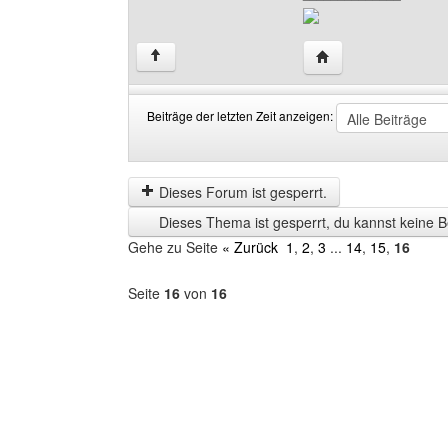
Website dieses Benu
↑
Beiträge der letzten Zeit anzeigen:
Beiträge
Order
der
by
letzten
Dieses Forum ist gesperrt.
Zeit
Dieses Thema ist gesperrt, du kannst keine B
anzeigen
Gehe zu Seite
« Zurück
1
,
2
,
3
...
14
,
15
,
16
Seite
16
von
16
Forum
auswählen