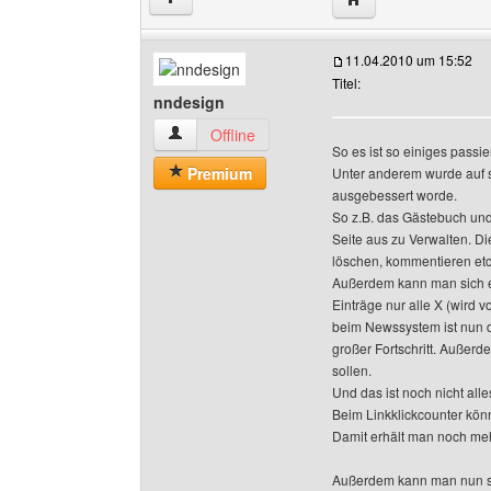
11.04.2010 um 15:52
Titel:
nndesign
nndesign Benutzer-Profile anzeigen
Offline
So es ist so einiges passie
Premium
Unter anderem wurde auf s
ausgebessert worde.
So z.B. das Gästebuch und
Seite aus zu Verwalten. D
löschen, kommentieren etc
Außerdem kann man sich ei
Einträge nur alle X (wird 
beim Newssystem ist nun d
großer Fortschritt. Außer
sollen.
Und das ist noch nicht alle
Beim Linkklickcounter könn
Damit erhält man noch meh
Außerdem kann man nun s