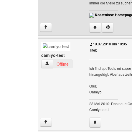
immer die Stelle zu suchen
______________
Kostenlose Homepage
Website dieses Benu
↑
19.07.2010 um 10:05
Titel:
camiyo-test
camiyo-test Benutzer-Profile anzeigen
Offline
Ich find speTools né supe
hinzugefügt. Aber aus Zeit
Gruß
Camiyo
______________
28 Mai 2010: Das neue Cami
Camiyo.de.tl
Website dieses Benu
↑