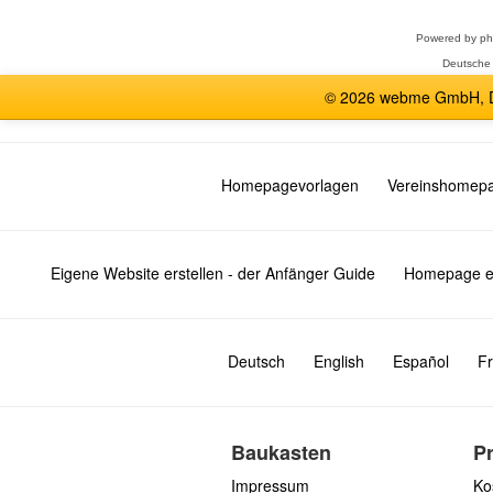
Powered by
p
Deutsche
© 2026 webme GmbH, De
Homepagevorlagen
Vereinshomep
Eigene Website erstellen - der Anfänger Guide
Homepage er
Deutsch
English
Español
Fr
Baukasten
P
Impressum
Ko