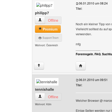
06.01.2010 um 08:24
Titel:
philipp7
philipp7 Benutzer-Profile anzeigen
Offline
Noch ein kleiner Tipp von m
Premium
Vielleicht solltest du auf s
verwenden.
Support-Team
mfg
Wohnort: Österreich
______________
Forenregeln
,
FAQ
,
Suchfu
Website dieses Benu
↑
06.01.2010 um 09:51
Titel:
tennishalle
tennishalle Benutzer-Profile anzeigen
Offline
Welcher Browser @ marc
Wohnort: Köln
Einige Seiten werden nur i