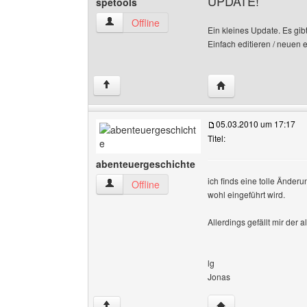
UPDATE!
spetools
spetools Benutzer-Profile anzeigen
Offline
Ein kleines Update. Es gib
Einfach editieren / neuen 
Website dieses Benu
↑
05.03.2010 um 17:17
Titel:
abenteuergeschichte
ich finds eine tolle Änder
abenteuergeschichte Benutzer-Profile anzeige
Offline
wohl eingeführt wird.
Allerdings gefällt mir der 
lg
Jonas
Website dieses Benu
↑