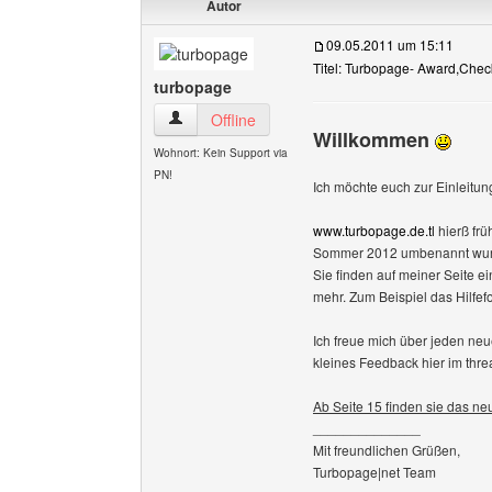
Autor
09.05.2011 um 15:11
Titel: Turbopage- Award,Che
turbopage
turbopage Benutzer-Profile anzeigen
Offline
Willkommen
Wohnort: Kein Support via
PN!
Ich möchte euch zur Einleitu
www.turbopage.de.tl
hierß frü
Sommer 2012 umbenannt wurde
Sie finden auf meiner Seite e
mehr. Zum Beispiel das Hilfefo
Ich freue mich über jeden neu
kleines Feedback hier im thr
Ab Seite 15 finden sie das ne
______________
Mit freundlichen Grüßen,
Turbopage|net Team