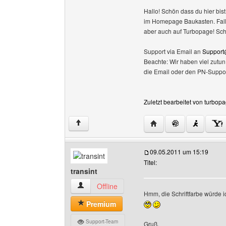
Hallo! Schön dass du hier bist
im Homepage Baukasten. Falls 
aber auch auf Turbopage! Sc
Support via Email an
Support
Beachte: Wir haben viel zutu
die Email oder den PN-Suppor
Zuletzt bearbeitet von turbop
Website dieses Benutz
↑
09.05.2011 um 15:19
Titel:
transint
transint Benutzer-Profile anzeigen
Offline
Hmm, die Schriftfarbe würde i
Premium
Support-Team
Gruß,