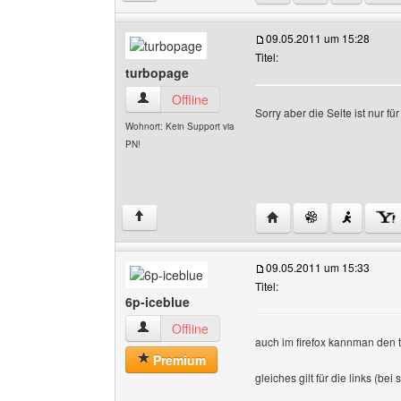
09.05.2011 um 15:28
Titel:
turbopage
turbopage Benutzer-Profile anzeigen
Offline
Sorry aber die Seite ist nur fü
Wohnort: Kein Support via
PN!
Website dieses Benutz
↑
09.05.2011 um 15:33
Titel:
6p-iceblue
6p-iceblue Benutzer-Profile anzeigen
Offline
auch im firefox kannman den t
Premium
gleiches gilt für die links (bei 