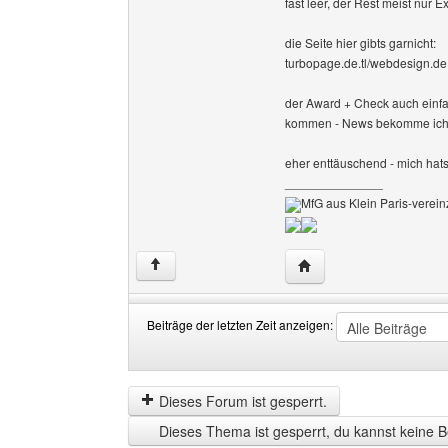
fast leer, der Rest meist nur E
die Seite hier gibts garnicht:
turbopage.de.tl/webdesign.de.
der Award + Check auch einfall
kommen - News bekomme ich d
eher enttäuschend - mich ha
______________
MfG aus Klein Paris-vereinz
Website dieses Benutze
↑
Beiträge der letzten Zeit anzeigen:
Beiträge
Order
der
by
letzten
Dieses Forum ist gesperrt.
Zeit
Dieses Thema ist gesperrt, du kannst keine B
anzeigen