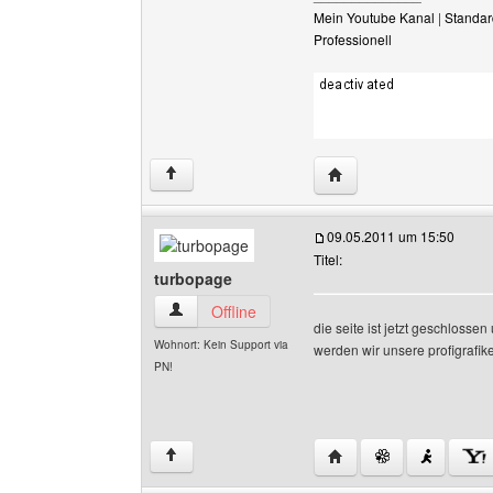
Mein Youtube Kanal
|
Standar
Professionell
Website dieses Benutze
↑
09.05.2011 um 15:50
Titel:
turbopage
turbopage Benutzer-Profile anzeigen
Offline
die seite ist jetzt geschloss
Wohnort: Kein Support via
werden wir unsere profigrafik
PN!
Website dieses Benutz
↑