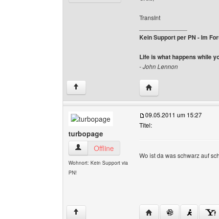
TransInt
______________
Kein Support per PN - Im Foru
Life is what happens while y
- John Lennon
Website dieses Benutze
↑
09.05.2011 um 15:27
Titel:
turbopage
turbopage Benutzer-Profile anzeigen
Offline
Wo ist da was schwarz auf s
Wohnort: Kein Support via
PN!
Website dieses Benutz
↑