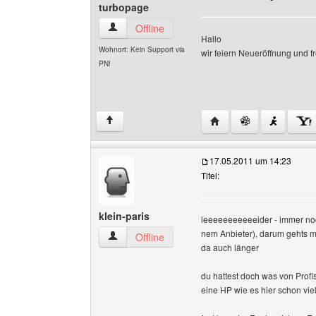
turbopage
turbopage Benutzer-Profile anzeigen
Offline
Hallo
Wohnort: Kein Support via
wir feiern Neueröffnung und f
PN!
Website dieses Benutz
↑
17.05.2011 um 14:23
Titel:
klein-paris
leeeeeeeeeeeider - immer noch
nem Anbieter), darum gehts mir
klein-paris Benutzer-Profile anzeigen
Offline
da auch länger
du hattest doch was von Prof
eine HP wie es hier schon viel