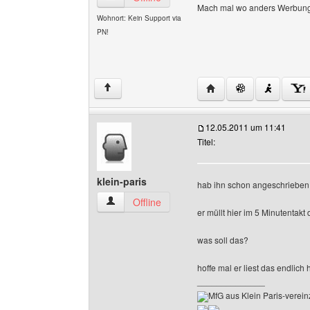
Mach mal wo anders Werbung 
Wohnort: Kein Support via
PN!
Website dieses Benutz
↑
12.05.2011 um 11:41
Titel:
klein-paris
hab ihn schon angeschrieben
klein-paris Benutzer-Profile anzeigen
Offline
er müllt hier im 5 Minutentakt
was soll das?
hoffe mal er liest das endlic
______________
MfG aus Klein Paris-vereinz