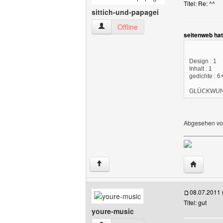
Titel: Re: ^^
sittich-und-papagei
sittich-und-papagei Benutzer-Profile an
Offline
seitenweb ha
Design : 1
Inhalt : 1
gedichte : 6
GLÜCKWUN
Abgesehen von
___________
Website di
↑
08.07.2011
Titel: gut
youre-music