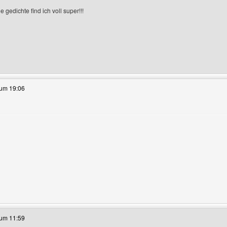
e gedichte find ich voll super!!!
ieses Benutzers besuchen: youre-music
 um 19:06
e anzeigen
ieses Benutzers besuchen: christian-am-schreiben
 um 11:59