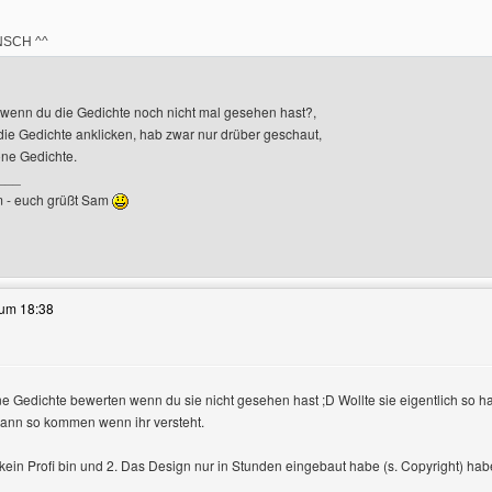
SCH ^^
wenn du die Gedichte noch nicht mal gesehen hast?,
die Gedichte anklicken, hab zwar nur drüber geschaut,
öne Gedichte.
___
 - euch grüßt Sam
ieses Benutzers besuchen: samnowi
 um 18:38
e Gedichte bewerten wenn du sie nicht gesehen hast ;D Wollte sie eigentlich so 
dann so kommen wenn ihr versteht.
e anzeigen
 kein Profi bin und 2. Das Design nur in Stunden eingebaut habe (s. Copyright) ha