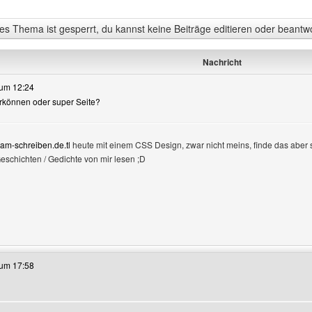
s Thema ist gesperrt, du kannst keine Beiträge editieren oder beantw
Nachricht
 um 12:24
erkönnen oder super Seite?
am-schreiben.de.tl
heute mit einem CSS Design, zwar nicht meins, finde das aber su
eschichten / Gedichte von mir lesen ;D
e anzeigen
ieses Benutzers besuchen: christian-am-schreiben
 um 17:58