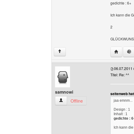
gedichte : 6+
Ich kann die G
2
GLÜCKWUNS
Website d
↑
06.07.2011
Titel: Re: ^^
samnowi
seitenweb ha
samnowi Benutzer-Profile anzeigen
Offline
jaa emnm...
Design : 1
Inhalt : 1
gedichte : 6
Ich kann die