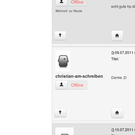
youre-music Benutzer-Profile anzeigen
Offline
echt gute hp di
Wohnort: zu Hause
Website d
↑
09.07.2011
Titel:
christian-am-schreiben
Danke ;D
christian-am-schreiben Benutzer-Profil
Offline
Website d
↑
10.07.2011