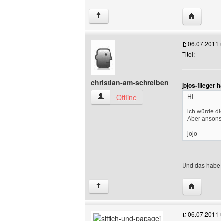
Website d
↑
06.07.2011
Titel:
christian-am-schreiben
jojos-flieger
christian-am-schreiben Benutzer-Profil
Offline
Hi
ich würde di
Aber ansonst
jojo
Und das habe i
Website d
↑
06.07.2011