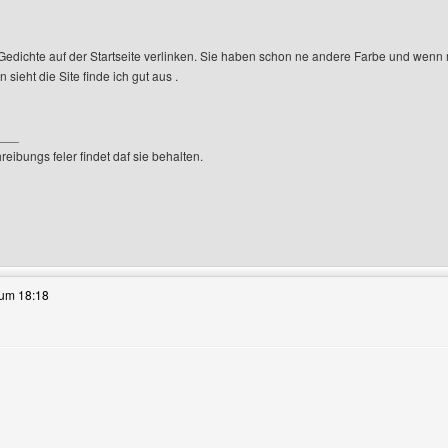
Gedichte auf der Startseite verlinken. Sie haben schon ne andere Farbe und wenn 
sieht die Site finde ich gut aus .
___
reibungs feler findet daf sie behalten.
eses Benutzers besuchen: jojos-flieger
 um 18:18