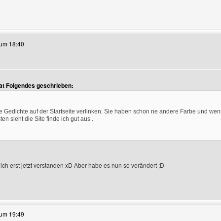
ieses Benutzers besuchen: christian-am-schreiben
 um 18:40
 hat Folgendes geschrieben:
e anzeigen
e Gedichte auf der Startseite verlinken. Sie haben schon ne andere Farbe und wen
en sieht die Site finde ich gut aus .
ch erst jetzt verstanden xD Aber habe es nun so verändert ;D
ieses Benutzers besuchen: christian-am-schreiben
 um 19:49