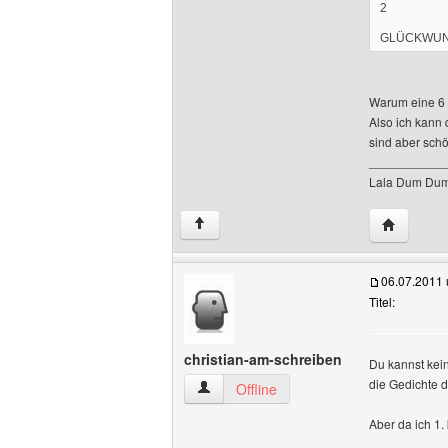
2
GLÜCKWUN
Warum eine 6 
Also ich kann 
sind aber sch
___________
Lala Dum Dum
Website d
↑
06.07.2011
Titel:
christian-am-schreiben
Du kannst kein
die Gedichte 
christian-am-schreiben Benutzer-Profil
Offline
Aber da ich 1.