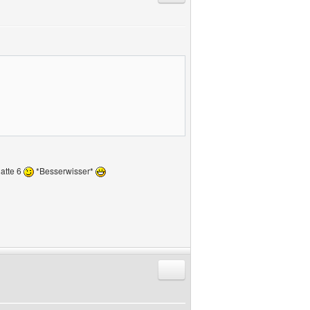
atte 6
*Besserwisser*
Antworten mit Zitat