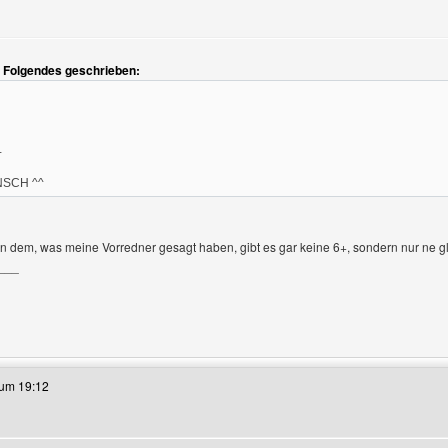
zeigen
t Folgendes geschrieben:
+
SCH ^^
 dem, was meine Vorredner gesagt haben, gibt es gar keine 6+, sondern nur ne gl
___
eses Benutzers besuchen: sittich-und-papagei
 um 19:12