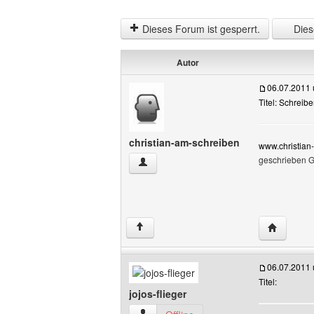
Dieses Forum ist gesperrt.
Diese
Autor
06.07.2011
Titel: Schreib
christian-am-schreiben
www.christian-
geschrieben G
christian-am-schreiben Benutzer-Profil
Website d
↑
06.07.2011
Titel:
jojos-flieger