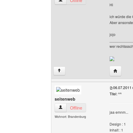
jojos-flieger Benutzer-Profile anzeigen
Offline
Hi
ich würde die 
Aber ansonsten 
jojo
___________
wer rechtsssch
Website di
↑
06.07.2011
Titel: ^^
seitenweb
seitenweb Benutzer-Profile anzeigen
Offline
jaa emnm...
Wohnort: Brandenburg
Design : 1
Inhalt : 1