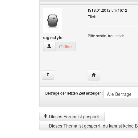
18.01.2012 um 16:12
Titel:
Bitte schön, freut mich.
sigi-style
sigi-style Benutzer-Profile anzeigen
Offline
Website dieses Benutzer
↑
Beiträge der letzten Zeit anzeigen:
Beiträge
Order
der
by
letzten
Dieses Forum ist gesperrt.
Zeit
Dieses Thema ist gesperrt, du kannst keine B
anzeigen