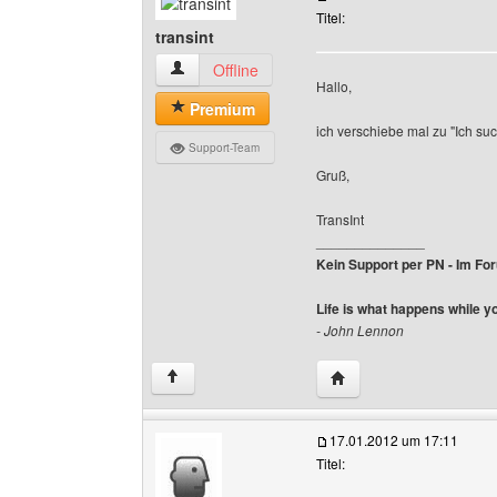
Titel:
transint
transint Benutzer-Profile anzeigen
Offline
Hallo,
Premium
ich verschiebe mal zu "Ich suc
Support-Team
Gruß,
TransInt
______________
Kein Support per PN - Im Foru
Life is what happens while y
- John Lennon
Website dieses Benutze
↑
17.01.2012 um 17:11
Titel: