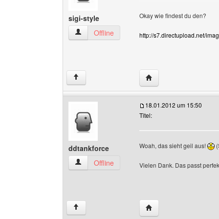
Okay wie findest du den?
sigi-style
sigi-style Benutzer-Profile anzeigen
Offline
http://s7.directupload.net/ima
Website dieses Benutzer
↑
18.01.2012 um 15:50
Titel:
Woah, das sieht geil aus!
(
ddtankforce
ddtankforce Benutzer-Profile anzeigen
Offline
Vielen Dank. Das passt perfekt
Website dieses Benutze
↑