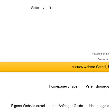
Seite
1
von
1
Forum
auswählen
Powered by
p
Deutsche
© 2026 webme GmbH, De
Homepagevorlagen
Vereinshomep
Eigene Website erstellen - der Anfänger Guide
Homepage er