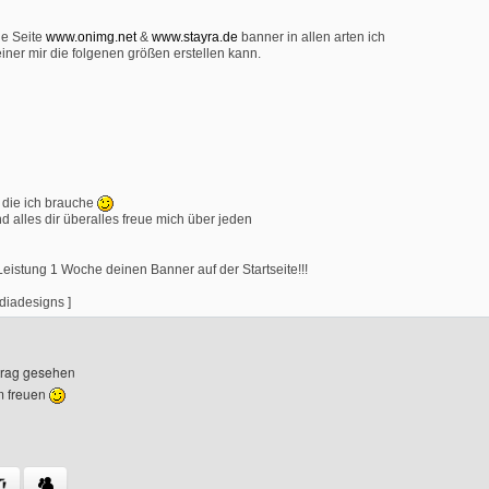
ne Seite
www.onimg.net
&
www.stayra.de
banner in allen arten ich
iner mir die folgenen größen erstellen kann.
n die ich brauche
nd alles dir überalles freue mich über jeden
eistung 1 Woche deinen Banner auf der Startseite!!!
diadesigns ]
itrag gesehen
m freuen
s Benutzers besuchen: mediadesigns