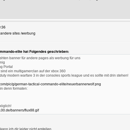
 Benutzers besuchen: german-tactical-commando-elite
9:36
r andere sites /werbung
en
ommando-elite hat Folgendes geschrieben:
shten banner für andere pages als werbung für uns
nig
g Portal
 sind ein multigamerclan auf der xbox 360
f duty modern warfare 3 in der consoles sports league und es sollte mit drin stehen!
.com/pic/g/german-tactical-commando-elite/neuerbannerwolf.png
 in denn formaten:
öglich!
-100.de/banners/flux88.gif
ann ich dir leider nicht erstellen.