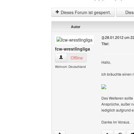
Dieses Forum ist gesperrt.
Diese
Autor
28.01.2012 um 2
Titel:
fcw-wrestlingliga
fcw-wrestlingliga Benutzer-Profile anze
Offline
Hallo,
Wohnort: Deutschland
ich bräuchte einen 
Des Weiteren sollte
Ansprüche, außer na
lediglich aufgrund
Danke im Voraus.