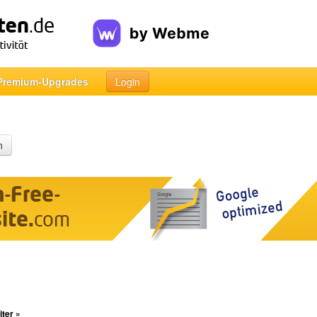
Premium-Upgrades
Login
n
ter »