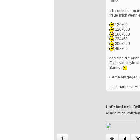
Hallo,
Ich suche für mei
freue mich wenn e
120x60
120x600
160x600
234x60
300x250
468x60
das sind die arte
Es ist vom style u
Banner
Gerne als gegen L
Lg Johannes [ Me
Hoffe hast mein Be
würde mich trotzde
______________
Website diese
↑