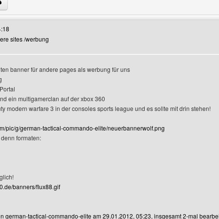
 Benutzers besuchen: fcw-wrestlingliga
4:18
dere sites /werbung
ten banner für andere pages als werbung für uns
g
er-Profile anzeigen
Portal
ind ein multigamerclan auf der xbox 360
duty modern warfare 3 in der consoles sports league und es sollte mit drin stehen!
om/pic/g/german-tactical-commando-elite/neuerbannerwolf.png
n denn formaten:
lich!
00.de/banners/flux88.gif
von german-tactical-commando-elite am 29.01.2012, 05:23, insgesamt 2-mal bearbei