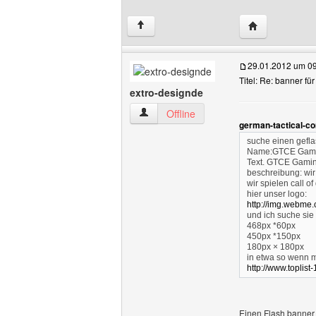
Website dieses
↑
29.01.2012 um 0
Titel: Re: banner fü
extro-designde
extro-designde Benutzer-Profile anzeig
Offline
german-tactical-c
suche einen gefla
Name:GTCE Gam
Text. GTCE Gamin
beschreibung: wir
wir spielen call o
hier unser logo:
http://img.webme
und ich suche sie
468px *60px
450px *150px
180px × 180px
in etwa so wenn m
http://www.toplist
Einen Flash banner k