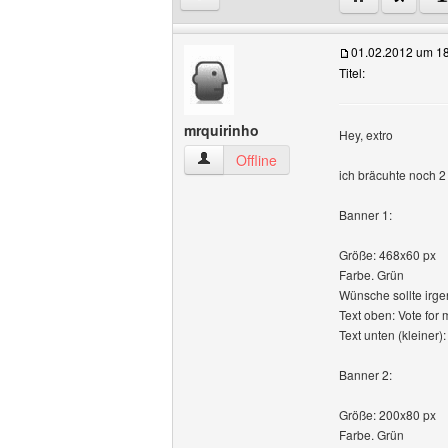
01.02.2012 um 1
Titel:
mrquirinho
Hey, extro
mrquirinho Benutzer-Profile anzeigen
Offline
ich bräcuhte noch 2
Banner 1:
Größe: 468x60 px
Farbe. Grün
Wünsche sollte irg
Text oben: Vote for 
Text unten (kleiner
Banner 2:
Größe: 200x80 px
Farbe. Grün