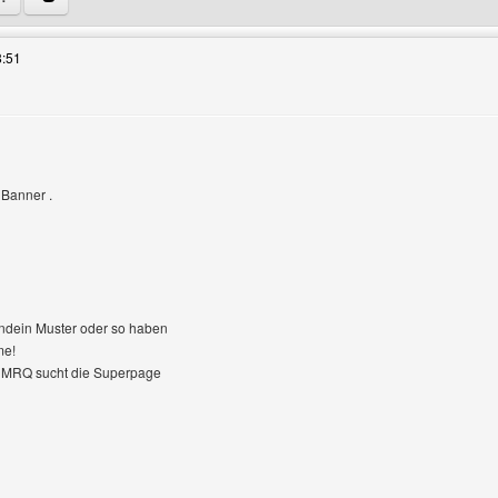
8:51
 Banner .
endein Muster oder so haben
me!
): MRQ sucht die Superpage