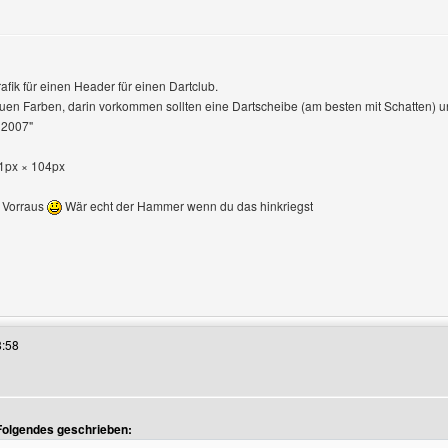
afik für einen Header für einen Dartclub.
nzeigen
lauen Farben, darin vorkommen sollten eine Dartscheibe (am besten mit Schatten) 
e 2007"
21px × 104px
 Vorraus
Wär echt der Hammer wenn du das hinkriegst
 Benutzers besuchen: duerrenbergfighters
8:58
n
Folgendes geschrieben: