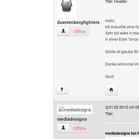
Titel: Header
Hallo,
duerrenbergfighters
ich bräuchte eine Gr
duerrenbergfighters Benutzer-Profile a
Offline
Sehr toll wäre in b
in einer Ecke "sinc
Größe ist glaube 9
Danke schonmal im
Gruß
Website dieses
↑
01.02.2012 um 0
Titel:
mediadesigns
mediadesigns Benutzer-Profile anzeige
Offline
mediadesigns hat 