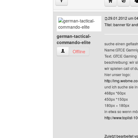
Website dieses
↑
29.01.2012 um 0
Titel: banner für an
german-tactical-
commando-elite
suche einen geflash
Name:GTCE Gamni
german-tactical-commando-elite Benutz
Offline
Text. GTCE Gaming 
beschreibung: wir s
wir spielen call of 
hier unser logo:
http://img.webme.c
und ich suche sie i
468px *60px
450px *150px
180px × 180px
in etwa so wenn mög
http://www.toplist-1
Zuletzt bearbeitet 