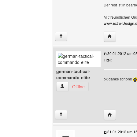
Der rest ist in bearb
Mit freundlichen Gr
www.Extro-Design.
Website dieses
↑
30.01.2012 um 0
Titel:
german-tactical-
commando-elite
ok danke schön!!
german-tactical-commando-elite Benutz
Offline
Website dieses
↑
31.01.2012 um 1