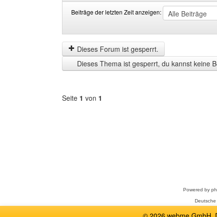
Beiträge der letzten Zeit anzeigen:
Beiträge
Order
der
by
letzten
Dieses Forum ist gesperrt.
Zeit
Dieses Thema ist gesperrt, du kannst keine B
anzeigen
Seite
1
von
1
Forum
auswählen
Powered by
p
Deutsche
© 2026 webme GmbH, De