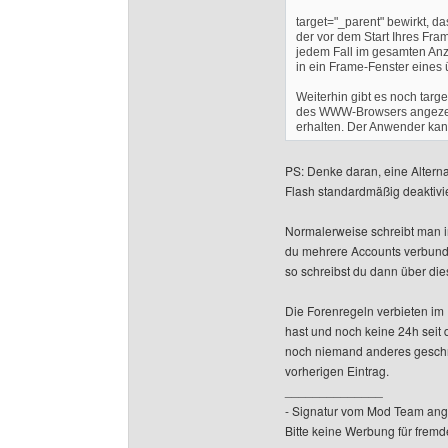
target="_parent" bewirkt, d
der vor dem Start Ihres Fram
jedem Fall im gesamten Anz
in ein Frame-Fenster eines
Weiterhin gibt es noch targ
des WWW-Browsers angezeigt
erhalten. Der Anwender kan
PS: Denke daran, eine Alternat
Flash standardmäßig deaktivie
Normalerweise schreibt man i
du mehrere Accounts verbund
so schreibst du dann über di
Die Forenregeln verbieten im
hast und noch keine 24h seit 
noch niemand anderes geschri
vorherigen Eintrag.
______________
- Signatur vom Mod Team ang
Bitte keine Werbung für fremd