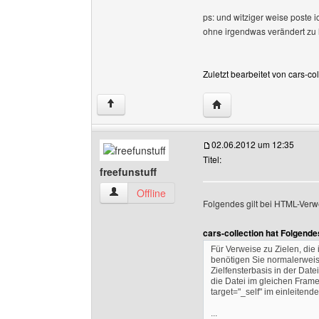
ps: und witziger weise poste 
ohne irgendwas verändert zu 
Zuletzt bearbeitet von cars-c
Website dieses Benutze
↑
02.06.2012 um 12:35
Titel:
freefunstuff
freefunstuff Benutzer-Profile anzeigen
Offline
Folgendes gilt bei HTML-Verwe
cars-collection hat Folgend
Für Verweise zu Zielen, die
benötigen Sie normalerweis
Zielfensterbasis in der Dat
die Datei im gleichen Frame
target="_self" im einleitend
...