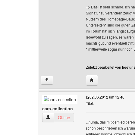
=> Das ist sehr schade. Ich h
Signatur zu verändern zeugt 
Nutzern des Homepage-Baukas
Unterseiten* sind die guten Z
im Forum hat sich längst aufge
lebewohl zu sagen, es waren 
machts gut und eventuell triff
* mittlerweile sogar nur noch 
Zuletzt bearbeitet von freefu
Website dieses Benutze
↑
02.06.2012 um 12:46
Titel:
cars-collection
cars-collection Benutzer-Profile anzeigen
Offline
...nunja, das mit dem editiere
schon beschrieben ich warum 
editieren konnte, obwohl ich 