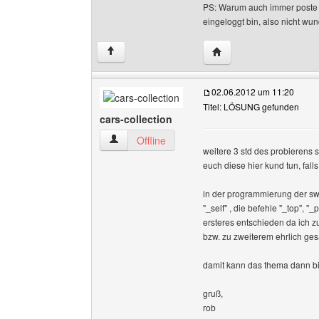
PS: Warum auch immer poste ic
eingeloggt bin, also nicht wun
Website dieses Benutze
↑
02.06.2012 um 11:20
Titel: LÖSUNG gefunden
cars-collection
cars-collection Benutzer-Profile anzeigen
Offline
weitere 3 std des probierens 
euch diese hier kund tun, fall
in der programmierung der swf
"_self" , die befehle "_top", "
ersteres entschieden da ich zu
bzw. zu zweiterem ehrlich ges
damit kann das thema dann bi
gruß,
rob