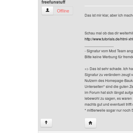
freefunstuff
freefunstuff Benutzer-Profile anzeigen
Offline
Das ist mir klar, aber ich mach
Schau mal ob das dir weiterhilf
http://www.tutorials.de/html-xh
______________
- Signatur vom Mod Team ang
Bitte keine Werbung für fremd
=> Das ist sehr schade. Ich h
Signatur zu verändern zeugt 
Nutzern des Homepage-Baukas
Unterseiten* sind die guten Z
im Forum hat sich längst aufge
lebewohl zu sagen, es waren 
machts gut und eventuell triff
* mittlerweile sogar nur noch 
Website dieses Benutze
↑