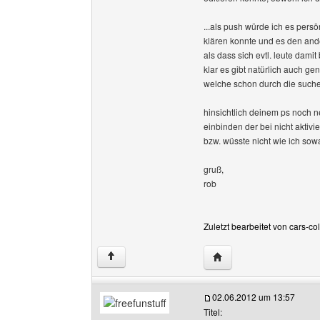
...als push würde ich es pers
klären konnte und es den ande
als dass sich evtl. leute dami
klar es gibt natürlich auch ge
welche schon durch die suche 
hinsichtlich deinem ps noch ne 
einbinden der bei nicht aktivi
bzw. wüsste nicht wie ich so
gruß,
rob
Zuletzt bearbeitet von cars-c
Website dieses Benutze
↑
02.06.2012 um 13:57
Titel: