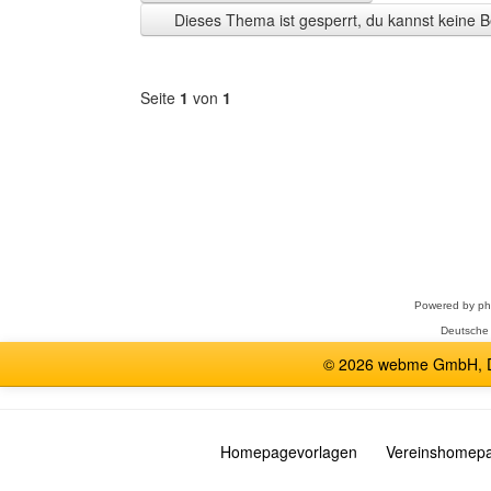
Zeit
Dieses Thema ist gesperrt, du kannst keine B
anzeigen
Seite
1
von
1
Forum
auswählen
Powered by
p
Deutsche
© 2026 webme GmbH, De
Homepagevorlagen
Vereinshomep