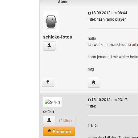
Autor
18.09.2012 um 08:44
Titel: flash radio player
schicke-fotos
hallo
ich wollte mit verschidene
url
schicke-fotos Benutzer-Profile anzeigen
kann jemannd mir weiter helf
mfg
Website dieses Benutze
↑
15.10.2012 um 23:17
Titel:
o-4-n
o-4-n Benutzer-Profile anzeigen
Offline
Hallo,
Premium
wenn du statt den Thread zweim