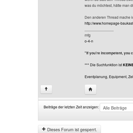
was du möchtest, hätte man di
Den anderen Thread mache ic
http://www.homepage-baukast
______________
mfg
o-4-n
"If you’re incompetent, you 
*** Die Suchfunktion ist
KEIN
Eventplanung, Equipment, Zelt
Website dieses Benutze
↑
Beiträge der letzten Zeit anzeigen:
Beiträge
Order
der
by
letzten
Dieses Forum ist gesperrt.