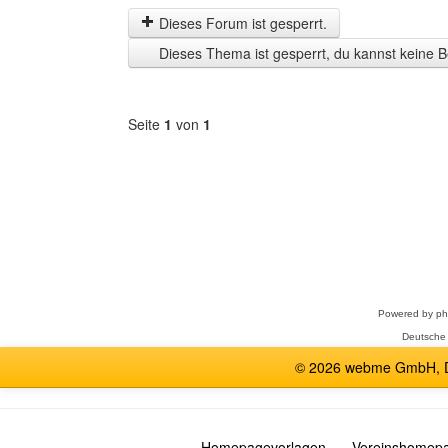
letzten
Dieses Forum ist gesperrt.
Zeit
Dieses Thema ist gesperrt, du kannst keine B
anzeigen
Seite
1
von
1
Forum
auswählen
Powered by
p
Deutsche
© 2026 webme GmbH, De
Homepagevorlagen
Vereinshomep