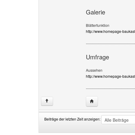
Galerie
Blätterfunktion
http://www.homepage-baukast
----------------------------------------
Umfrage
Aussehen
http://www.homepage-baukast
----------------------------------------
Website dieses Benutze
↑
Beiträge der letzten Zeit anzeigen:
Beiträge
Order
der
by