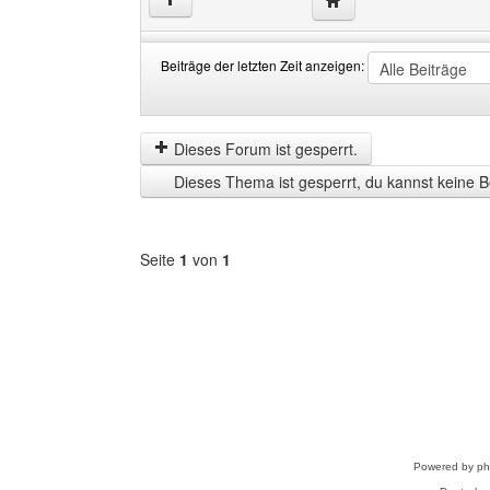
↑
Beiträge der letzten Zeit anzeigen:
Beiträge
Order
der
by
letzten
Dieses Forum ist gesperrt.
Zeit
Dieses Thema ist gesperrt, du kannst keine B
anzeigen
Seite
1
von
1
Forum
auswählen
Powered by
p