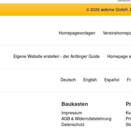
Deutsche
© 2026 webme GmbH, De
Homepagevorlagen
Vereinshomep
Eigene Website erstellen - der Anfänger Guide
Homepage er
Deutsch
English
Español
Fr
Baukasten
P
Impressum
Ko
AGB & Widerrufsbelehrung
Pri
Datenschutz
St