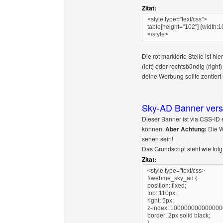
Zitat:
<style type="text/css">
table[height="102"] {width:
</style>
Die rot markierte Stelle ist h
(left) oder rechtsbündig (righ
deine Werbung sollte zentiert
Sky-AD Banner versc
Dieser Banner ist via CSS-ID
können.
Aber Achtung:
Die W
sehen sein!
Das Grundscript sieht wie folg
Zitat:
<style type="text/css>
#webme_sky_ad {
position: fixed;
top: 110px;
right: 5px;
z-index: 100000000000000
border: 2px solid black;