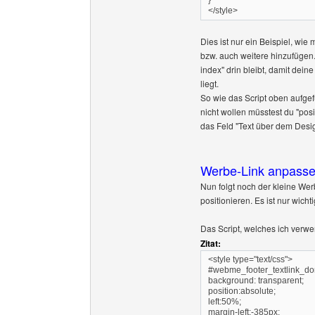
}
</style>
Dies ist nur ein Beispiel, wie
bzw. auch weitere hinzufügen. 
index" drin bleibt, damit de
liegt.
So wie das Script oben aufgef
nicht wollen müsstest du "posit
das Feld "Text über dem Desi
Werbe-Link anpass
Nun folgt noch der kleine We
positionieren. Es ist nur wicht
Das Script, welches ich verwe
Zitat:
<style type="text/css">
#webme_footer_textlink_do
background: transparent;
position:absolute;
left:50%;
margin-left:-385px;