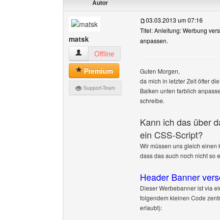
Autor
03.03.2013 um 07:16
Titel: Anleitung: Werbung vers
matsk
anpassen.
matsk Benutzer-Profile anzeigen
Offline
Premium
Guten Morgen,
da mich in letzter Zeit öfter
Support-Team
Balken unten farblich anpasse
schreibe.
Kann ich das über 
ein CSS-Script?
Wir müssen uns gleich einen kl
dass das auch noch nicht so
Header Banner versc
Dieser Werbebanner ist via ei
folgendem kleinen Code zent
erlaubt):