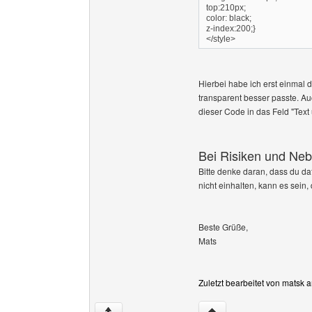
top:210px;
color: black;
z-index:200;}
</style>
Hierbei habe ich erst einmal d
transparent besser passte. Au
dieser Code in das Feld "Text
Bei Risiken und Neb
Bitte denke daran, dass du daf
nicht einhalten, kann es sein,
Beste Grüße,
Mats
Zuletzt bearbeitet von matsk 
Website dieses Benutz