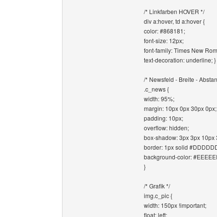
/* Linkfarben HOVER */
div a:hover, td a:hover {
color: #868181;
font-size: 12px;
font-family: Times New Ro
text-decoration: underline; }
/* Newsfeld - Breite - Absta
.c_news {
width: 95%;
margin: 10px 0px 30px 0px;
padding: 10px;
overflow: hidden;
box-shadow: 3px 3px 10px 
border: 1px solid #DDDDD
background-color: #EEEEE
}
/* Grafik */
img.c_pic {
width: 150px !important;
float: left;