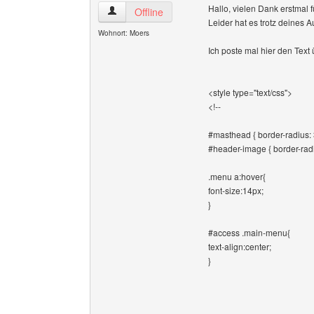
Hallo, vielen Dank erstmal f
schiedsrichterkreis7 Benutzer-Profile anzeigen
Offline
Leider hat es trotz deines A
Wohnort: Moers
Ich poste mal hier den Text 
<style type="text/css">
<!--
#masthead { border-radius:
#header-image { border-rad
.menu a:hover{
font-size:14px;
}
#access .main-menu{
text-align:center;
}