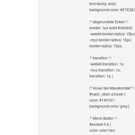
font-family: arial;
background-color: #E7E3E3
/* abgerundete Ecken */
border: 1px solid #c9c9c9;
-webkit-border-radius: 15px
-moz-border-radius: 15px;
border-radius: 15px;
/* transition */
-webkit-transition: 1s;
-moz-transition: 1s;
transition: 1s; }
/* Hover bei Mauskontakt */
#nach_oben a:hover {
color: #140101;
background-color: grey;}
/* Menü-Button */
#access li a {
color: color hex;