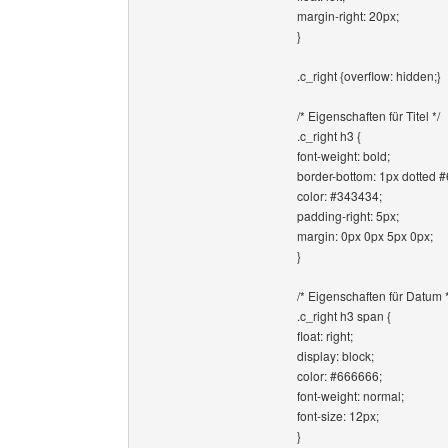
margin-right: 20px;
}
.c_right {overflow: hidden;}
/* Eigenschaften für Titel */
.c_right h3 {
font-weight: bold;
border-bottom: 1px dotted 
color: #343434;
padding-right: 5px;
margin: 0px 0px 5px 0px;
}
/* Eigenschaften für Datum *
.c_right h3 span {
float: right;
display: block;
color: #666666;
font-weight: normal;
font-size: 12px;
}