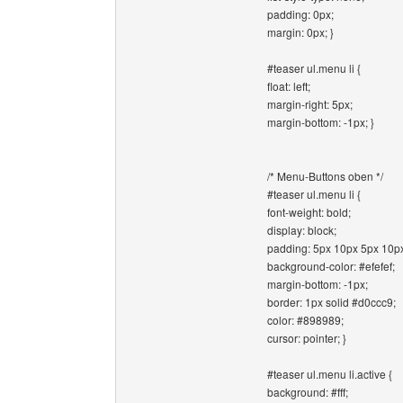
padding: 0px;
margin: 0px; }
#teaser ul.menu li {
float: left;
margin-right: 5px;
margin-bottom: -1px; }
/* Menu-Buttons oben */
#teaser ul.menu li {
font-weight: bold;
display: block;
padding: 5px 10px 5px 10p
background-color: #efefef;
margin-bottom: -1px;
border: 1px solid #d0ccc9;
color: #898989;
cursor: pointer; }
#teaser ul.menu li.active {
background: #fff;