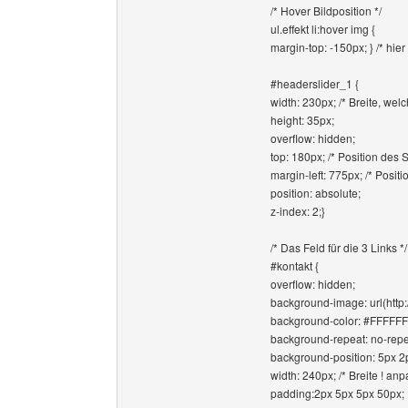
/* Hover Bildposition */
ul.effekt li:hover img {
margin-top: -150px; } /* hier 
#headerslider_1 {
width: 230px; /* Breite, we
height: 35px;
overflow: hidden;
top: 180px; /* Position des 
margin-left: 775px; /* Posit
position: absolute;
z-index: 2;}
/* Das Feld für die 3 Links */
#kontakt {
overflow: hidden;
background-image: url(http:
background-color: #FFFFFF; 
background-repeat: no-repea
background-position: 5px 2px
width: 240px; /* Breite ! an
padding:2px 5px 5px 50px;