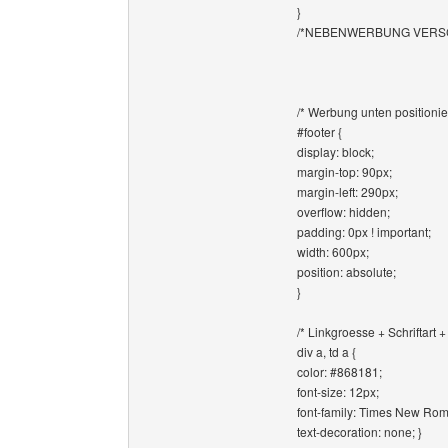
}
/*NEBENWERBUNG VERSC
/* Werbung unten positionie
#footer {
display: block;
margin-top: 90px;
margin-left: 290px;
overflow: hidden;
padding: 0px ! important;
width: 600px;
position: absolute;
}
/* Linkgroesse + Schriftart +
div a, td a {
color: #868181;
font-size: 12px;
font-family: Times New Ro
text-decoration: none; }