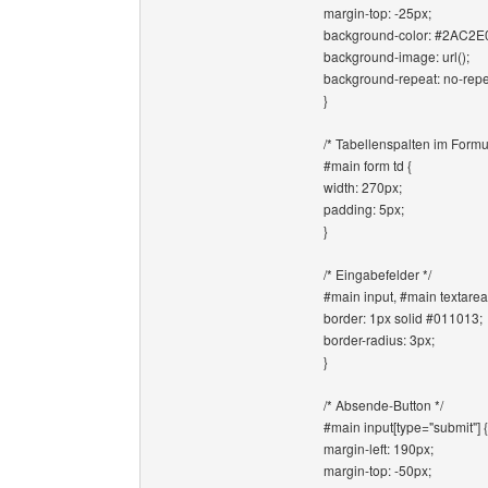
margin-top: -25px;
background-color: #2AC2E
background-image: url();
background-repeat: no-repe
}
/* Tabellenspalten im Formul
#main form td {
width: 270px;
padding: 5px;
}
/* Eingabefelder */
#main input, #main textarea
border: 1px solid #011013;
border-radius: 3px;
}
/* Absende-Button */
#main input[type="submit"] {
margin-left: 190px;
margin-top: -50px;