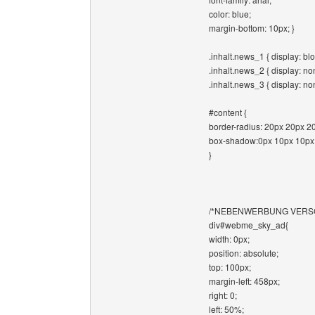
color: blue;
margin-bottom: 10px; }
.inhalt.news_1 { display: blo
.inhalt.news_2 { display: no
.inhalt.news_3 { display: no
#content {
border-radius: 20px 20px 2
box-shadow:0px 10px 10px
}
/*NEBENWERBUNG VERSC
div#webme_sky_ad{
width: 0px;
position: absolute;
top: 100px;
margin-left: 458px;
right: 0;
left: 50%;