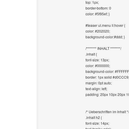
top: 1px;
border-bottom: 0
color: #5f95ef; }
#teaser ul.menu li:hover {
color: #202020;
background-color:#ddd; }
/******* INHALT *******/
.inhalt {
font-size: 13px;
color: #000000;
background-color: #FFFFFF
border: 1px solid #d0CCC9
margin: 0pt auto;
text-align: left;
padding: 20px 10px 20px 10
/* Ueberschriften im Inhalt */
.inhalt h2 {
font-size: 14px;
font-family: arial;