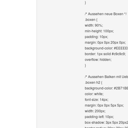
}
/* Aussehen neue Boxen */
.boxen {
width: 90%;
min-height: 100px;
padding: 10px;
margin: 0px 0px 20px 0px;
background-color: #EEEEE
border: 1px solid #c9c9c9;
overflow: hidden;
}
/* Aussehen Balken mit Uebe
.boxen h2 {
background-color: #2B71BE
color: white;
font-size: 14px;
margin: 0px 0px 5px 5px;
width: 200px;
padding-left: 10px;
box-shadow: 3px 5px 20px
border-radius: 20px 20px 2