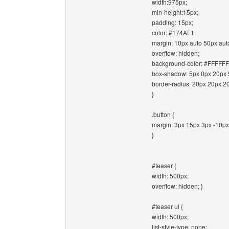
width:975px;
min-height:15px;
padding: 15px;
color: #174AF1;
margin: 10px auto 50px aut
overflow: hidden;
background-color: #FFFFFF
box-shadow: 5px 0px 20px
border-radius: 20px 20px 2
}
.button {
margin: 3px 15px 3px -10px 
}
#teaser {
width: 500px;
overflow: hidden; }
#teaser ul {
width: 500px;
list-style-type: none;