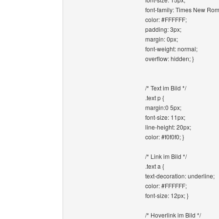
font-family: Times New Ro
color: #FFFFFF;
padding: 3px;
margin: 0px;
font-weight: normal;
overflow: hidden; }
/* Text im Bild */
.text p {
margin:0 5px;
font-size: 11px;
line-height: 20px;
color: #f0f0f0; }
/* Link im Bild */
.text a {
text-decoration: underline;
color: #FFFFFF;
font-size: 12px; }
/* Hoverlink im Bild */