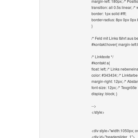
margin-left: 180px; /* Positi
transition: all 0.5s linear; 
border: 1px solid #fff;
border-radius: 8px 0px 0px 
}
/* Feld mit Links fährt aus b
#kontakt:hover{ margin-left:
/* Linktexte */
#kontakt a{
float: left; /* Links nebenein
color: #343434; /* Linkfarbe 
margin-right: 12px; /* Absta
font-size: 12px; /* Texgröße 
display: block; }
-->
</style>
<div style="width:1050px; o
<div id="headerslider_1">