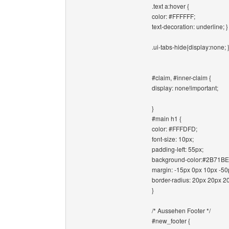
.text a:hover {
color: #FFFFFF;
text-decoration: underline; }
.ui-tabs-hide{display:none; 
#claim, #inner-claim {
display: none!important;
}
#main h1 {
color: #FFFDFD;
font-size: 10px;
padding-left: 55px;
background-color:#2B71BE
margin: -15px 0px 10px -50
border-radius: 20px 20px 2
}
/* Aussehen Footer */
#new_footer {