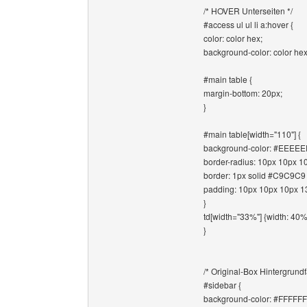
/* HOVER Unterseiten */
#access ul ul li a:hover {
color: color hex;
background-color: color hex
#main table {
margin-bottom: 20px;
}
#main table[width="110"] {
background-color: #EEEEE
border-radius: 10px 10px 1
border: 1px solid #C9C9C9 !
padding: 10px 10px 10px 1
}
td[width="33%"] {width: 40%
}
/* Original-Box Hintergrundf
#sidebar {
background-color: #FFFFFF!