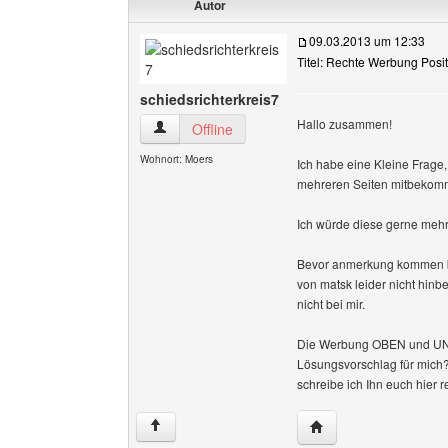
Autor
09.03.2013 um 12:33
Titel: Rechte Werbung Posi
schiedsrichterkreis7
Hallo zusammen!
schiedsrichterkreis7 Benutzer-Profile anzeigen
Offline
Wohnort: Moers
Ich habe eine Kleine Frage
mehreren Seiten mitbekomm
Ich würde diese gerne mehr 
Bevor anmerkung kommen bzg
von matsk leider nicht hinb
nicht bei mir.
Die Werbung OBEN und UNT
Lösungsvorschlag für mich?
schreibe ich Ihn euch hier r
Website dieses Benutz
↑