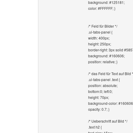
background: #125181;
color: #FFFFFF; }
/* Feld für Bilder */
.ui-tabs-panel {
width: 400px;
height: 250px;
border-right: 3px solid #58
background: #160606;
position: relative; }
/* das Feld für Text auf Bild *
.ui-tabs-panel .text {
position: absolute;
bottom:0; left:0;
height: 70px;
background-color: #160606
opacity: 0.7; }
/* Ueberschrift auf Bild */
.text h2 {
font-size: 15px;