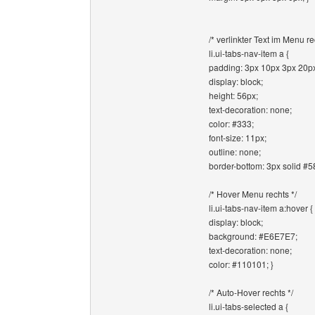
/* verlinkter Text im Menu re
li.ui-tabs-nav-item a {
padding: 3px 10px 3px 20p
display: block;
height: 56px;
text-decoration: none;
color: #333;
font-size: 11px;
outline: none;
border-bottom: 3px solid #5
/* Hover Menu rechts */
li.ui-tabs-nav-item a:hover {
display: block;
background: #E6E7E7;
text-decoration: none;
color: #110101; }
/* Auto-Hover rechts */
li.ui-tabs-selected a {