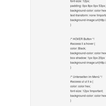
font-size: 12px;
padding: 0px 8px 0px 53px;
background-color: color hex
text-transform: none !import
background-image:url(http:
}
/* HOVER Button */
#access li a:hover {
color: Black;
background-color: color hex
box-shadow: 1px 0px 20px
background-image:url(http:
}
/* Unterseiten im Menü */
#access ul ul li a {
color: color hex;
font-size: 12px !important;
background-color: color hex
}