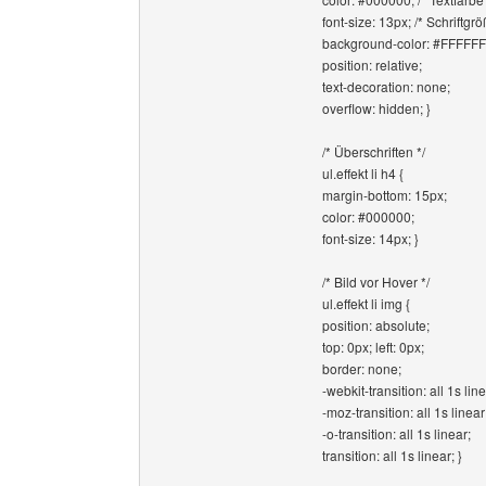
font-size: 13px; /* Schriftgrö
background-color: #FFFFFF
position: relative;
text-decoration: none;
overflow: hidden; }
/* Überschriften */
ul.effekt li h4 {
margin-bottom: 15px;
color: #000000;
font-size: 14px; }
/* Bild vor Hover */
ul.effekt li img {
position: absolute;
top: 0px; left: 0px;
border: none;
-webkit-transition: all 1s line
-moz-transition: all 1s linear
-o-transition: all 1s linear;
transition: all 1s linear; }