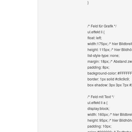
}
/* Feld für Grafik */
ul.effekt li {
float: left;
width:175px; /* hier Bildbreit
height: 115px; /* hier Bildhö
list-style-type: none;
margin: 18px; /* Abstand zw
padding: 8px;
background-color: #FFFFFF;
border: 1px solid #c9c9c9;
box-shadow: 3px 3px 7px #
/* Feld mit Text */
ul.effekt li a {
display:block;
width: 160px; /* hier Bildbre
height: 95px; /* hier Bildhö
padding: 10px;
color: #000000; /* Textfarbe 