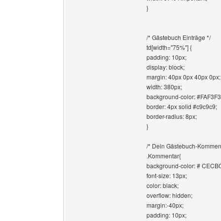
}
/* Gästebuch Einträge */
td[width="75%"] {
padding: 10px;
display: block;
margin: 40px 0px 40px 0px;
width: 380px;
background-color: #FAF3F3
border: 4px solid #c9c9c9;
border-radius: 8px;
}
/* Dein Gästebuch-Komment
.Kommentar{
background-color: # CECB
font-size: 13px;
color: black;
overflow: hidden;
margin:-40px;
padding: 10px;