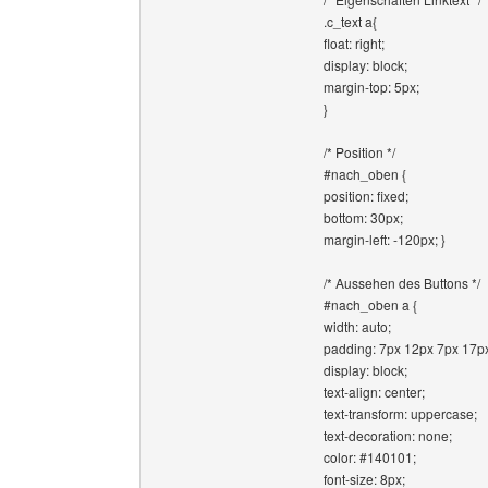
.c_text a{
float: right;
display: block;
margin-top: 5px;
}
/* Position */
#nach_oben {
position: fixed;
bottom: 30px;
margin-left: -120px; }
/* Aussehen des Buttons */
#nach_oben a {
width: auto;
padding: 7px 12px 7px 17p
display: block;
text-align: center;
text-transform: uppercase;
text-decoration: none;
color: #140101;
font-size: 8px;