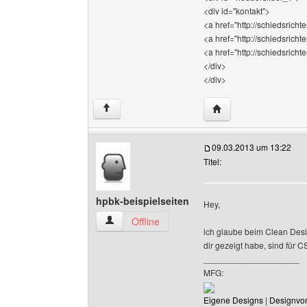
<div id="kontakt">
<a href="http://schiedsricht
<a href="http://schiedsrich
<a href="http://schiedsrich
</div>
</div>
Website dieses Benutz
↑
09.03.2013 um 13:22
Titel:
hpbk-beispielseiten
Hey,
hpbk-beispielseiten Benutzer-Profile anzeigen
Offline
ich glaube beim Clean Desi
dir gezeigt habe, sind für 
____________________
MFG:
Eigene Designs
|
Designvo