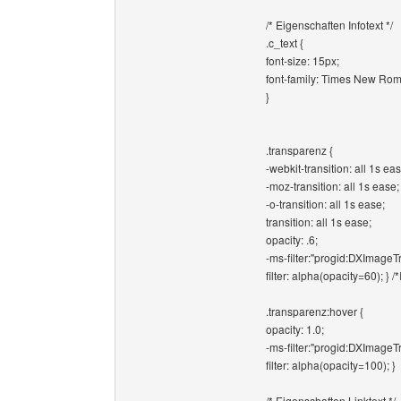
/* Eigenschaften Infotext */
.c_text {
font-size: 15px;
font-family: Times New Ro
}
.transparenz {
-webkit-transition: all 1s eas
-moz-transition: all 1s ease;
-o-transition: all 1s ease;
transition: all 1s ease;
opacity: .6;
-ms-filter:"progid:DXImageTr
filter: alpha(opacity=60); } /
.transparenz:hover {
opacity: 1.0;
-ms-filter:"progid:DXImageT
filter: alpha(opacity=100); }
/* Eigenschaften Linktext */