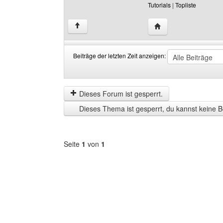
Tutorials
|
Topliste
Website dieses Benut
↑
Beiträge der letzten Zeit anzeigen:
Beiträge
Order
der
by
letzten
Dieses Forum ist gesperrt.
Zeit
Dieses Thema ist gesperrt, du kannst keine B
anzeigen
Seite
1
von
1
Forum
auswählen