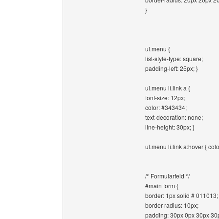
}
ul.menu {
list-style-type: square;
padding-left: 25px; }
ul.menu li.link a {
font-size: 12px;
color: #343434;
text-decoration: none;
line-height: 30px; }
ul.menu li.link a:hover { colo
/* Formularfeld */
#main form {
border: 1px solid # 011013;
border-radius: 10px;
padding: 30px 0px 30px 30