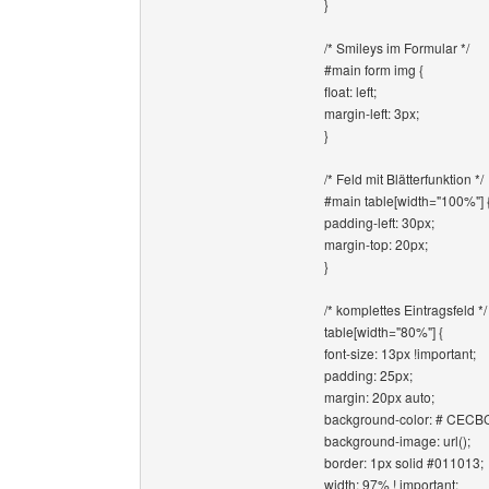
}
/* Smileys im Formular */
#main form img {
float: left;
margin-left: 3px;
}
/* Feld mit Blätterfunktion */
#main table[width="100%"] 
padding-left: 30px;
margin-top: 20px;
}
/* komplettes Eintragsfeld */
table[width="80%"] {
font-size: 13px !important;
padding: 25px;
margin: 20px auto;
background-color: # CECB
background-image: url();
border: 1px solid #011013;
width: 97% ! important;