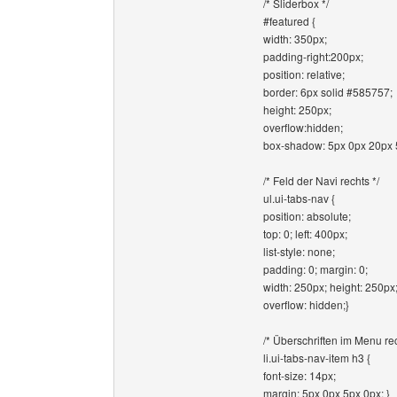
/* Sliderbox */
#featured {
width: 350px;
padding-right:200px;
position: relative;
border: 6px solid #585757;
height: 250px;
overflow:hidden;
box-shadow: 5px 0px 20px 
/* Feld der Navi rechts */
ul.ui-tabs-nav {
position: absolute;
top: 0; left: 400px;
list-style: none;
padding: 0; margin: 0;
width: 250px; height: 250px
overflow: hidden;}
/* Überschriften im Menu rec
li.ui-tabs-nav-item h3 {
font-size: 14px;
margin: 5px 0px 5px 0px; }