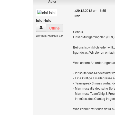
Autor
29.12.2012 um 16:55
Titel:
lolol-lolol
lolol-lolol Benutzer-Profile anzeigen
Offline
Servus.
Wohnort: Frankfurt a.M
Unser Mutligamingclan (BF3, C
Bei uns ist wirklich jeder wil
irgendwas. Wir stehen einfach 
Was unsere Anforderungen a
- Ihr solltet das Mindestalter v
- Eine Gültige Emailadresse 
- Teamspeak 3 muss vorhanden
- Man muss die deutsche Spra
- Man muss Teamfähig & Freun
- Ihr müsst das Clantag trag
Was können wir euch dafür bi