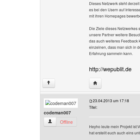
Dieses Netzwerk steht derzei
es bei den Usern auf Interess
mit ihren Homepages bewerb
Die Ziele dieses Netzwerkes s
unsere Partner weitere Besu
das auch weiteres Feedback k
einzelnen, dass man sich in 
Erfahrung sammeln kann.
http://wepublit.de
Website dieses Benutze
↑
23.04.2013 um 17:18
Titel:
codeman007
codeman007 Benutzer-Profile anzeigen
Offline
Heyho leute mein Projekt ist
hat erstellt euch auch eins un
______________