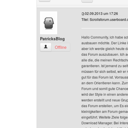
02.09.2013 um 17:26
Titel: Scrollsforum.userboard.
Hallo Community, ich habe sc
PatricksBlog
ausbauen möchte. Der Linke is
PatricksBlog Benutzer-Profile anzeigen
Offline
aber ich werde gleich heute da
das Forum auszubauen. Ich ach
alle die, die meinen Rechtsc
garantieren. Ist jemand zu s
müssen für sich selbst, wir er
gut für das Forum ist. Vorrau
an dem Orientieren kann. Zum
Forum und somit gute Chancen
wird der Style in einen ander
werden erstellt und neue Gru
das Forum erstellen, um Es e
kleinigkeiten am Forum gemac
eingeführt. Weitete Ziele folg
Download Manager. Bei Interes