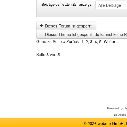
Beiträge der letzten Zeit anzeigen:
Beiträge
Order
der
by
letzten
Dieses Forum ist gesperrt.
Zeit
Dieses Thema ist gesperrt, du kannst keine B
anzeigen
Gehe zu Seite
« Zurück
1
,
2
,
3
,
4
,
5
Weiter »
Seite
3
von
5
Forum
auswählen
Powered by
p
Deutsche
© 2026 webme GmbH, De