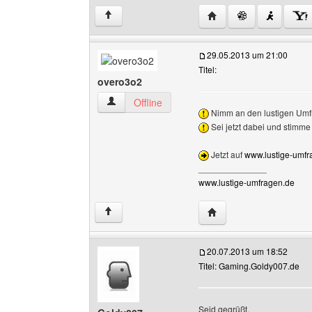
Website dieses Benut
↑
29.05.2013 um 21:00
Titel:
overo3o2
overo3o2 Benutzer-Profile anzeigen
Offline
Nimm an den lustigen Umfr
Sei jetzt dabei und stimme 
Jetzt auf
www.lustige-umfr
______________
www.lustige-umfragen.de
Website dieses Benutz
↑
20.07.2013 um 18:52
Titel: Gaming.Goldy007.de
Seid gegrüßt,