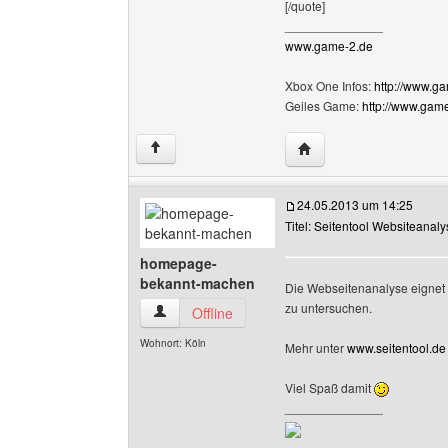
[/quote]
______________
www.game-2.de
Xbox One Infos:
http://www.g
Geiles Game:
http://www.gam
Website dieses Benutz
↑
24.05.2013 um 14:25
Titel: Seitentool Websiteanal
homepage-
bekannt-machen
Die Webseitenanalyse eignet 
zu untersuchen.
homepage-bekannt-machen Benutzer-Profile 
Offline
Wohnort: Köln
Mehr unter
www.seitentool.de
Viel Spaß damit
______________