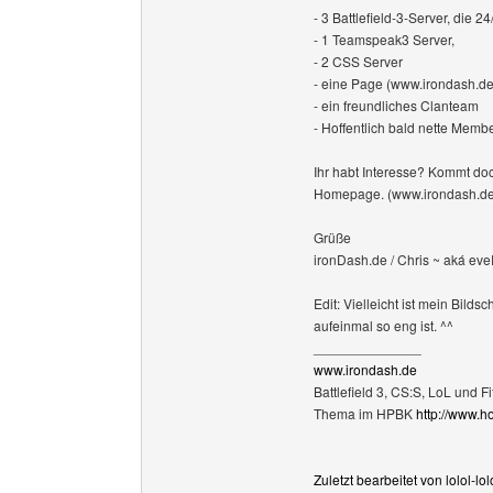
- 3 Battlefield-3-Server, die 24
- 1 Teamspeak3 Server,
- 2 CSS Server
- eine Page (www.irondash.de
- ein freundliches Clanteam
- Hoffentlich bald nette Membe
Ihr habt Interesse? Kommt do
Homepage. (www.irondash.de
Grüße
ironDash.de / Chris ~ aká ev
Edit: Vielleicht ist mein Bild
aufeinmal so eng ist. ^^
______________
www.irondash.de
Battlefield 3, CS:S, LoL und Fi
Thema im HPBK
http://www.
Zuletzt bearbeitet von lolol-l