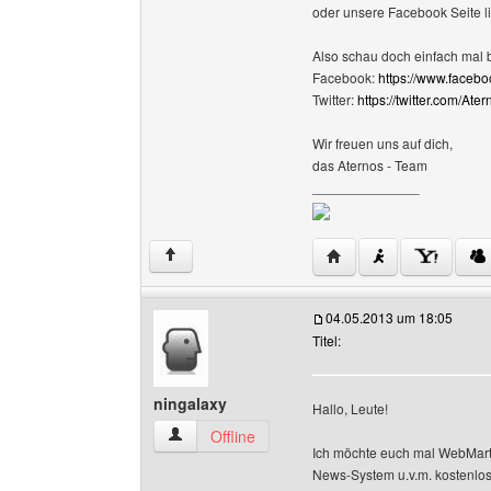
oder unsere Facebook Seite l
Also schau doch einfach mal 
Facebook:
https://www.faceb
Twitter:
https://twitter.com/Ater
Wir freuen uns auf dich,
das Aternos - Team
______________
Website dieses Benutz
↑
04.05.2013 um 18:05
Titel:
ningalaxy
Hallo, Leute!
ningalaxy Benutzer-Profile anzeigen
Offline
Ich möchte euch mal WebMart.d
News-System u.v.m. kostenlo