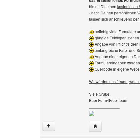
das Erstellen eines Formula
bieten Dir einen
kostenlosen 
- nach Deinen persönlichen 
lassen sich anschließend
per
beliebig viele Formulare 
gängige Feldtypen stehen 
Angabe von Pflichtfeldern
umfangreiche Farb- und Sc
Angabe einer eigenen Dan
Formulareingaben werden 
Quellcode in eigene Webse
Wir würden uns freuen, wenn I
Viele Grüße,
Euer Form4Free-Team
______________
Website dieses Benutze
↑