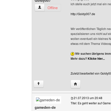
Goldy007
ich stelle euch jetzt mal ein n
Goldy007 Benutzer-Profile anzeigen
Offline
http://Goldy007.de
Wir veröffentlichen Täglich 
spezialisieren uns nicht auf e
wollen eventuell ein kleines N
etwas mit dem Thema Videosp
Wir suchen übrigens imme
Mehr dazu?
Klicke hier...
Zuletzt bearbeitet von Goldy0
Website dieses Benutz
↑
21.07.2013 um 20:48
Titel: Es geht weiter auf Gam
gameden-de