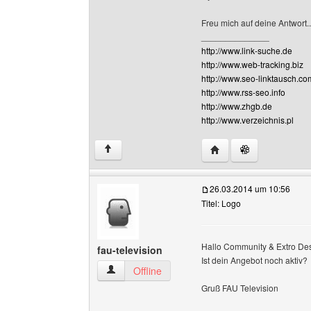
Freu mich auf deine Antwort..
______________
http://www.link-suche.de
http://www.web-tracking.biz
http://www.seo-linktausch.co
http://www.rss-seo.info
http://www.zhgb.de
http://www.verzeichnis.pl
Website dieses Benutz
↑
26.03.2014 um 10:56
Titel: Logo
Hallo Community & Extro Des
fau-television
Ist dein Angebot noch aktiv?
fau-television Benutzer-Profile anzeigen
Offline
Gruß FAU Television