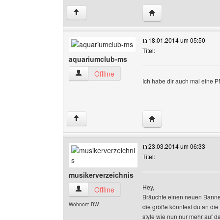
Website dieses Benut
↑
18.01.2014 um 05:50
Titel:
aquariumclub-ms
aquariumclub-ms Benutzer-Profile anzeigen
Offline
Ich habe dir auch mal eine P
Website dieses Benut
↑
23.03.2014 um 06:33
Titel:
musikerverzeichnis
Hey,
musikerverzeichnis Benutzer-Profile anzeigen
Offline
Bräuchte einen neuen Banner
Wohnort: BW
die größe könntest du an die 
style wie nun nur mehr auf 