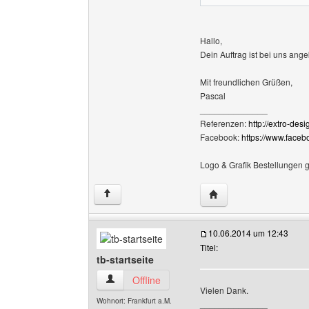
Hallo,
Dein Auftrag ist bei uns ang
Mit freundlichen Grüßen,
Pascal
______________
Referenzen:
http://extro-des
Facebook:
https://www.face
Logo & Grafik Bestellungen 
Website dieses Benutz
↑
10.06.2014 um 12:43
Titel:
tb-startseite
tb-startseite Benutzer-Profile anzeigen
Offline
Vielen Dank.
Wohnort: Frankfurt a.M.
______________