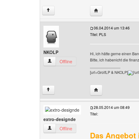
Website dieses Benutze
↑
06.04.2014 um 13:46
Titel: PLS
NKOLP
Hi, ich hätte gerne einen Ba
Bitte, ich habenicht die finan
NKOLP Benutzer-Profile anzeigen
Offline
______________
[url=GrolfLP & NKOLP]
[/url
Website dieses Benut
↑
28.05.2014 um 08:49
Titel:
extro-designde
extro-designde Benutzer-Profile anzeigen
Offline
Das Angebot i