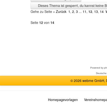
Zeit
Dieses Thema ist gesperrt, du kannst keine B
anzeigen
Gehe zu Seite
« Zurück
1
,
2
,
3
...
11
,
12
,
13
,
14
Seite
12
von
14
Forum
auswählen
Powered by
p
Deutsche
© 2026 webme GmbH, De
Homepagevorlagen
Vereinshomep