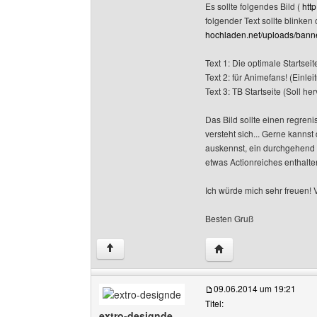
Es sollte folgendes Bild (
htt
folgender Text sollte blinken
hochladen.net/uploads/banne
Text 1: Die optimale Startseite
Text 2: für Animefans! (Einleit
Text 3: TB Startseite (Soll 
Das Bild sollte einen regren
versteht sich... Gerne kannst
auskennst, ein durchgehend a
etwas Actionreiches enthalte
Ich würde mich sehr freuen! 
Besten Gruß
Website dieses Benutze
↑
09.06.2014 um 19:21
Titel:
extro-designde