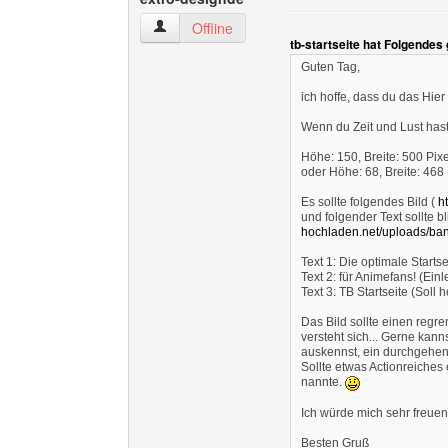
extro-designde Benutzer-Profile anzeigen
Offline
tb-startseite hat Folgendes
Guten Tag,
ich hoffe, dass du das Hier
Wenn du Zeit und Lust hast,
Höhe: 150, Breite: 500 Pixe
oder Höhe: 68, Breite: 468 
Es sollte folgendes Bild (
h
und folgender Text sollte 
hochladen.net/uploads/ban
Text 1: Die optimale Startsei
Text 2: für Animefans! (Einl
Text 3: TB Startseite (Sol
Das Bild sollte einen regr
versteht sich... Gerne kann
auskennst, ein durchgehend
Sollte etwas Actionreiches
nannte.
Ich würde mich sehr freuen
Besten Gruß