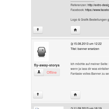
Referenzen:
http://extro-des
Facebook:
https://www.face
Logo & Grafik Bestellungen 
Website dieses Benutz
↑
15.08.2013 um 12:22
Titel: banner ersetzen
Ich möchte auf meiner Seite:
fly-away-storys
wenn ja lass dir was einfallen
fly-away-storys Benutzer-Profile anzeigen
Offline
Fantasie volles Banner zu 
Website dieses Benutz
↑
11.09.2013 um 16:19