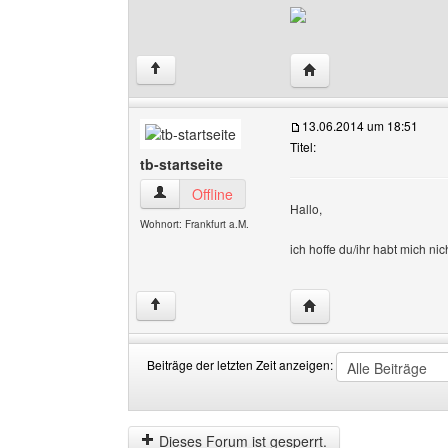
Website dieses Benutze
↑
13.06.2014 um 18:51
Titel:
tb-startseite
tb-startseite Benutzer-Profile anzeigen
Offline
Hallo,
Wohnort: Frankfurt a.M.
ich hoffe du/ihr habt mich ni
Website dieses Benutze
↑
Beiträge der letzten Zeit anzeigen:
Beiträge
Order
der
by
letzten
Dieses Forum ist gesperrt.